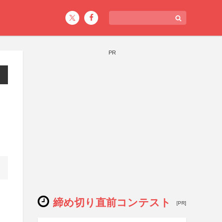
PR
締め切り直前コンテスト
[PR]