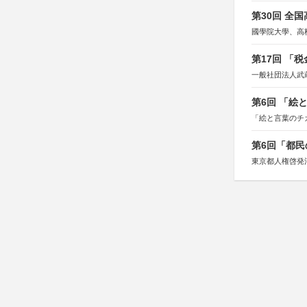
第30回 全
國學院大學、高
第17回 「
一般社団法人武
第6回 「絵
「絵と言葉のチ
第6回「都民
東京都人権啓発