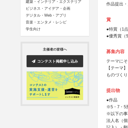
建築・インテリア・エクステリア
作品提出・
ビジネス・アイデア・企画
デジタル・Web・アプリ
賞
音楽・エンタメ・レシピ
●特賞（1
学生向け
●優秀賞（
主催者の皆様へ
募集内容
テーマにそ
コンテスト掲載申し込み
【テーマ】
ものづくり
提出物
●作品
※5・7・
※以下の事
法人名（個
記入）・郵