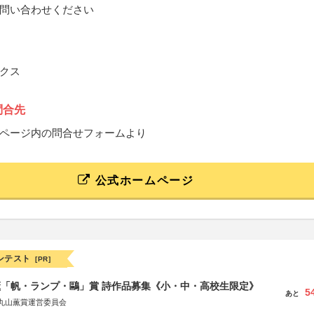
問い合わせください
クス
問合先
ページ内の問合せフォームより
公式ホームページ
ンテスト
[PR]
薫「帆・ランプ・鷗」賞 詩作品募集《小・中・高校生限定》
5
あと
丸山薫賞運営委員会