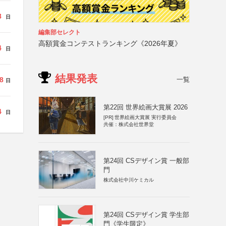
8
日
編集部セレクト
高額賞金コンテストランキング《2026年夏》
4
日
結果発表
一覧
8
日
第22回 世界絵画大賞展 2026
4
日
[PR]
世界絵画大賞展 実行委員会
共催：株式会社世界堂
第24回 CSデザイン賞 一般部
門
株式会社中川ケミカル
第24回 CSデザイン賞 学生部
門《学生限定》