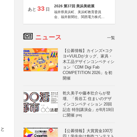
2026 第37回 美浜美術展
33
あと
日
福井県美浜町、美浜町教育委員
会、福井新聞社、関西電力株式会
社
ニュース
一覧
【公募情報】カインズ×コク
ヨ×VUILDがタッグ、家具・
木工品デザインコンペティシ
ョン「CDM Digi Fab
COMPETITION 2026」を初
開催
乾久美子や藤本壮介らが登
壇、「長谷工 住まいのデザ
インコンペティション 20回
記念 特別講演会」が8月19日
に開催
[PR]
」と
【公募情報】大賞賞金100万
円！学生向け創作コンテスト