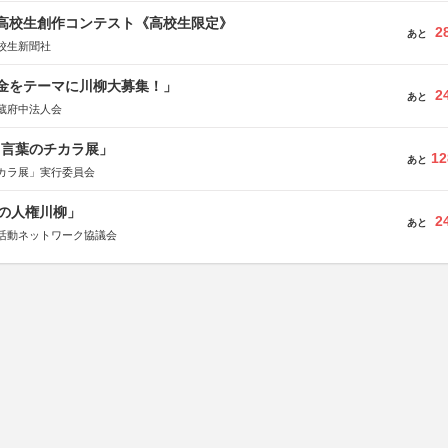
国高校生創作コンテスト《高校生限定》
2
あと
校生新聞社
税金をテーマに川柳大募集！」
2
あと
蔵府中法人会
と言葉のチカラ展」
12
あと
カラ展」実行委員会
の人権川柳」
2
あと
活動ネットワーク協議会