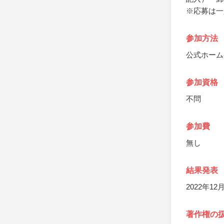
※応募は一
参加方法
公式ホーム
参加資格
不問
参加費
無し
結果発表
2022年12
著作権の