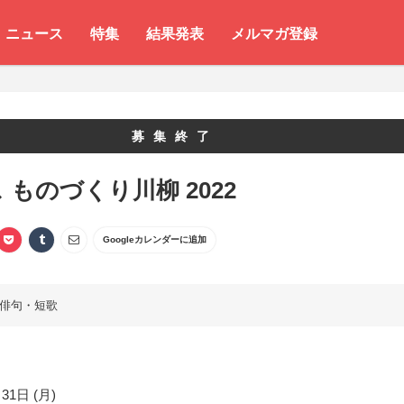
ニュース
特集
結果発表
メルマガ登録
募集終了
 ものづくり川柳 2022
Googleカレンダーに追加
俳句・短歌
31日 (月)