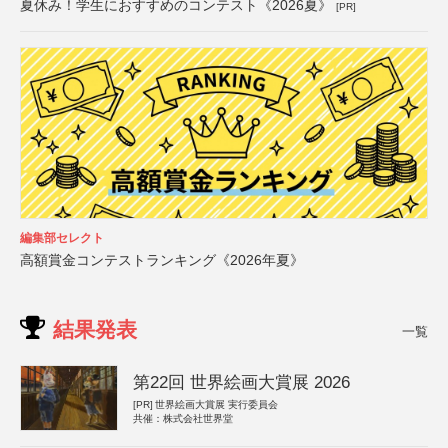
夏休み！学生におすすめのコンテスト《2026夏》
[PR]
編集部セレクト
高額賞金コンテストランキング《2026年夏》
結果発表
一覧
第22回 世界絵画大賞展 2026
[PR]
世界絵画大賞展 実行委員会
共催：株式会社世界堂