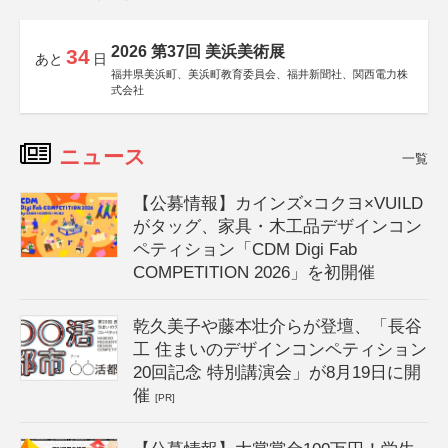
2026 第37回 美浜美術展
34
あと
日
福井県美浜町、美浜町教育委員会、福井新聞社、関西電力株
式会社
ニュース
一覧
【公募情報】カインズ×コクヨ×VUILD
がタッグ、家具・木工品デザインコン
ペティション「CDM Digi Fab
COMPETITION 2026」を初開催
乾久美子や藤本壮介らが登壇、「長谷
工 住まいのデザインコンペティション
20回記念 特別講演会」が8月19日に開
催
[PR]