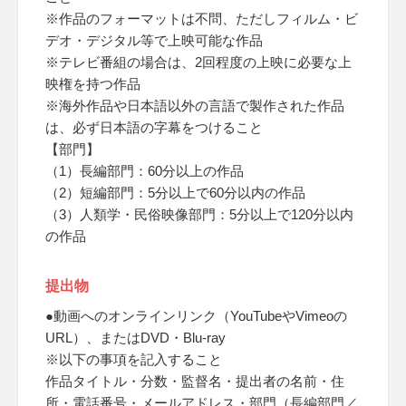
※作品のフォーマットは不問、ただしフィルム・ビ
デオ・デジタル等で上映可能な作品
※テレビ番組の場合は、2回程度の上映に必要な上
映権を持つ作品
※海外作品や日本語以外の言語で製作された作品
は、必ず日本語の字幕をつけること
【部門】
（1）長編部門：60分以上の作品
（2）短編部門：5分以上で60分以内の作品
（3）人類学・民俗映像部門：5分以上で120分以内
の作品
提出物
●動画へのオンラインリンク（YouTubeやVimeoの
URL）、またはDVD・Blu-ray
※以下の事項を記入すること
作品タイトル・分数・監督名・提出者の名前・住
所・電話番号・メールアドレス・部門（長編部門／