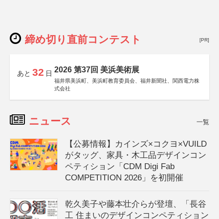
締め切り直前コンテスト
[PR]
2026 第37回 美浜美術展
32
あと
日
福井県美浜町、美浜町教育委員会、福井新聞社、関西電力株
式会社
ニュース
一覧
【公募情報】カインズ×コクヨ×VUILD
がタッグ、家具・木工品デザインコン
ペティション「CDM Digi Fab
COMPETITION 2026」を初開催
乾久美子や藤本壮介らが登壇、「長谷
工 住まいのデザインコンペティション