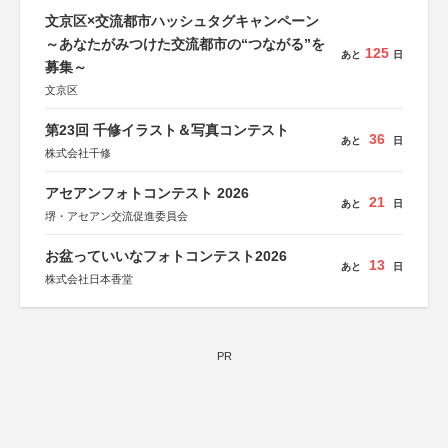
文京区×交流都市ハッシュタグキャンペーン
～あなたがみつけた交流都市の“つながる”を
125
あと
日
募集～
文京区
第23回 千修イラスト＆写真コンテスト
36
あと
日
株式会社千修
アセアンフォトコンテスト 2026
21
あと
日
堺・アセアン交流促進委員会
お盆っていいなフォトコンテスト2026
13
あと
日
株式会社日本香堂
PR