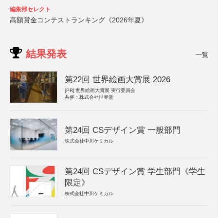
編集部セレクト
高額賞金コンテストランキング《2026年夏》
結果発表
一覧
第22回 世界絵画大賞展 2026
[PR]
世界絵画大賞展 実行委員会
共催：株式会社世界堂
第24回 CSデザイン賞 一般部門
株式会社中川ケミカル
第24回 CSデザイン賞 学生部門《学生
限定》
株式会社中川ケミカル