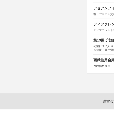
アセアンフォ
堺・アセアン交
ディファレン
ディファレント
第19回 介
公益社団法人 
※後援：厚生労
西武信用金庫
西武信用金庫
運営会