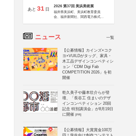
2026 第37回 美浜美術展
31
あと
日
福井県美浜町、美浜町教育委員
会、福井新聞社、関西電力株式会
社
ニュース
一覧
【公募情報】カインズ×コク
ヨ×VUILDがタッグ、家具・
木工品デザインコンペティシ
ョン「CDM Digi Fab
COMPETITION 2026」を初
開催
乾久美子や藤本壮介らが登
壇、「長谷工 住まいのデザ
インコンペティション 20回
記念 特別講演会」が8月19日
に開催
[PR]
【公募情報】大賞賞金100万
円！学生向け創作コンテスト