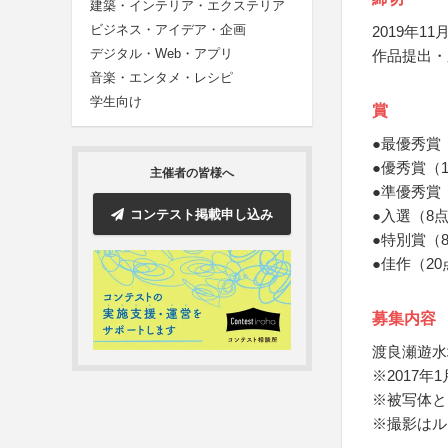
建築・インテリア・エクステリア
ビジネス・アイデア・企画
2019年11月
デジタル・Web・アプリ
作品提出・
音楽・エンタメ・レシピ
学生向け
賞
●最優秀賞
●優秀賞（
主催者の皆様へ
●準優秀賞
コンテスト掲載申し込み
●入選（8
●特別賞（
●佳作（2
募集内容
渡良瀬遊水
※2017
※被写体と
※撮影はル