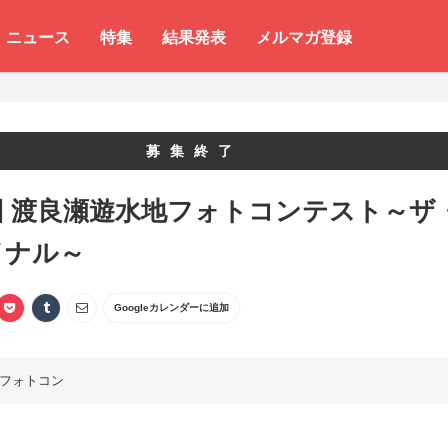
ニュース
特集
結果発表
メルマガ登録
募集終了
回 渡良瀬遊水地フォトコンテスト～ザ
イナル～
Googleカレンダーに追加
フォトコン