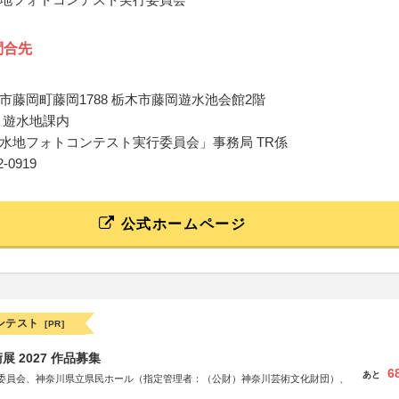
問合先
市藤岡町藤岡1788 栃木市藤岡遊水池会館2階
 遊水地課内
水地フォトコンテスト実行委員会」事務局 TR係
62-0919
公式ホームページ
ンテスト
[PR]
 2027 作品募集
6
あと
委員会、神奈川県立県民ホール（指定管理者：（公財）神奈川芸術文化財団）、