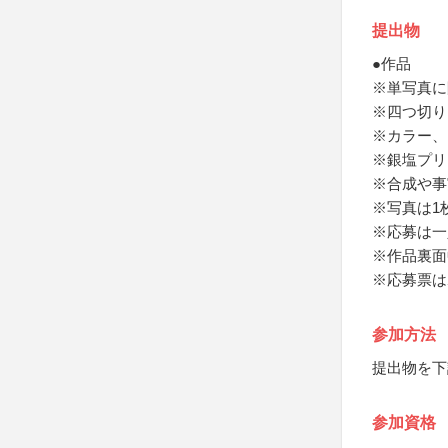
提出物
●作品
※単写真に
※四つ切り
※カラー、
※銀塩プリ
※合成や事
※写真は1
※応募は一
※作品裏面
※応募票は
参加方法
提出物を下
参加資格