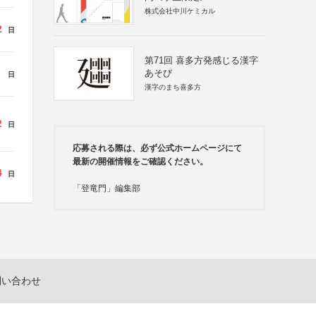
株式会社中川ケミカル
2
日
第71回 喜多方発感じる漢字
あそび
日
漢字のまち喜多方
2
日
応募される際は、必ず公式ホームページにて
最新の開催情報をご確認ください。
4
日
「登竜門」編集部
問い合わせ