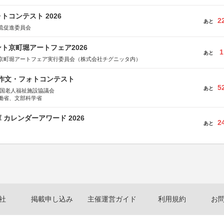
トコンテスト 2026
2
あと
流促進委員会
ト京町堀アートフェア2026
1
あと
京町堀アートフェア実行委員会（株式会社チグニッタ内）
護作文・フォトコンテスト
5
あと
全国老人福祉施設協議会
働省、文部科学省
 カレンダーアワード 2026
2
あと
社
掲載申し込み
主催運営ガイド
利用規約
お