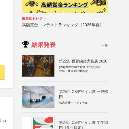
編集部セレクト
高額賞金コンテストランキング《2026年夏》
結果発表
一覧
第22回 世界絵画大賞展 2026
[PR]
世界絵画大賞展 実行委員会
共催：株式会社世界堂
第24回 CSデザイン賞 一般部
門
株式会社中川ケミカル
8
日
第24回 CSデザイン賞 学生部
門《学生限定》