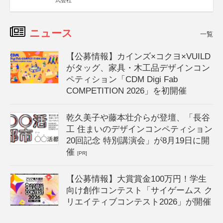
式会社
ニュース
一覧
【公募情報】カインズ×コクヨ×VUILD
がタッグ、家具・木工品デザインコン
ペティション「CDM Digi Fab
COMPETITION 2026」を初開催
乾久美子や藤本壮介らが登壇、「長谷
工 住まいのデザインコンペティション
20回記念 特別講演会」が8月19日に開
催
[PR]
【公募情報】大賞賞金100万円！学生
向け創作コンテスト「サイゲームス ク
リエイティブコンテスト2026」が開催