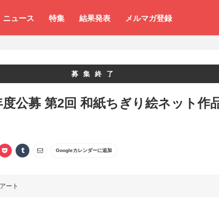
ニュース
特集
結果発表
メルマガ登録
募集終了
7年度公募 第2回 和紙ちぎり絵ネット作
Googleカレンダーに追加
アート