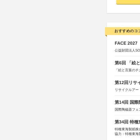
おすすめのコ
FACE 2027
公益財団法人S
第6回 「絵
「絵と言葉のチ
第12回リサ
リサイクルアー
第14回 国
国際陶磁器フェ
第34回 特
特種東海製紙株
協力：特種東海
特別協賛：静岡