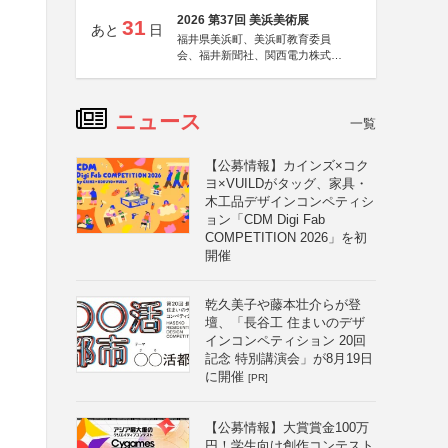
2026 第37回 美浜美術展
31
あと
日
福井県美浜町、美浜町教育委員
会、福井新聞社、関西電力株式会
社
ニュース
一覧
【公募情報】カインズ×コク
ヨ×VUILDがタッグ、家具・
木工品デザインコンペティシ
ョン「CDM Digi Fab
COMPETITION 2026」を初
開催
乾久美子や藤本壮介らが登
壇、「長谷工 住まいのデザ
インコンペティション 20回
記念 特別講演会」が8月19日
に開催
[PR]
【公募情報】大賞賞金100万
円！学生向け創作コンテスト