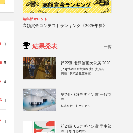
編集部セレクト
高額賞金コンテストランキング《2026年夏》
0
日
結果発表
一覧
6
第22回 世界絵画大賞展 2026
日
[PR]
世界絵画大賞展 実行委員会
共催：株式会社世界堂
5
日
第24回 CSデザイン賞 一般部
3
門
日
株式会社中川ケミカル
2
日
第24回 CSデザイン賞 学生部
門《学生限定》