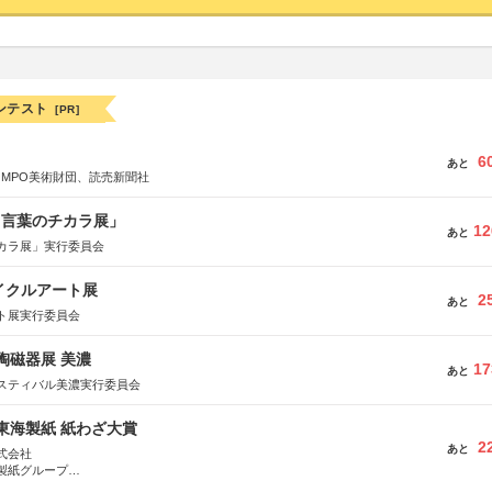
ンテスト
[PR]
6
あと
OMPO美術財団、読売新聞社
と言葉のチカラ展」
12
あと
カラ展」実行委員会
イクルアート展
2
あと
ト展実行委員会
際陶磁器展 美濃
17
あと
スティバル美濃実行委員会
種東海製紙 紙わざ大賞
2
あと
式会社
製紙グループ
県長泉町