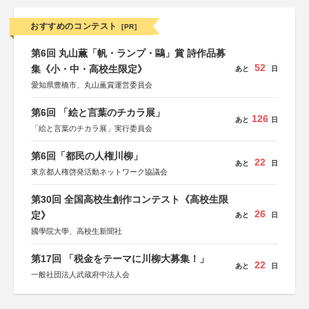
おすすめのコンテスト
[PR]
第6回 丸山薫「帆・ランプ・鷗」賞 詩作品募
52
集《小・中・高校生限定》
あと
日
愛知県豊橋市、丸山薫賞運営委員会
第6回 「絵と言葉のチカラ展」
126
あと
日
「絵と言葉のチカラ展」実行委員会
第6回「都民の人権川柳」
22
あと
日
東京都人権啓発活動ネットワーク協議会
第30回 全国高校生創作コンテスト《高校生限
26
定》
あと
日
國學院大學、高校生新聞社
第17回 「税金をテーマに川柳大募集！」
22
あと
日
一般社団法人武蔵府中法人会