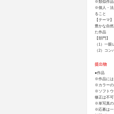
※類似作品
※個人・法
ること
【テーマ】
豊かな自然
た作品
【部門】
（1）一眼
（2）コン
提出物
●作品
※作品には
※カラーの
※ソフトウ
修正は不可
※単写真の
※応募は一