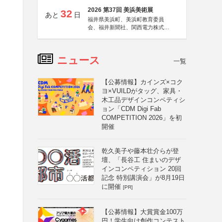
2026 第37回 美浜美術展
32
あと
日
福井県美浜町、美浜町教育委員
会、福井新聞社、関西電力株式会
社
ニュース
一覧
【公募情報】カインズ×コク
ヨ×VUILDがタッグ、家具・
木工品デザインコンペティシ
ョン「CDM Digi Fab
COMPETITION 2026」を初
開催
乾久美子や藤本壮介らが登
壇、「長谷工 住まいのデザ
インコンペティション 20回
記念 特別講演会」が8月19日
に開催
[PR]
【公募情報】大賞賞金100万
円！学生向け創作コンテスト