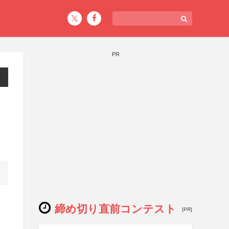
PR
締め切り直前コンテスト
[PR]