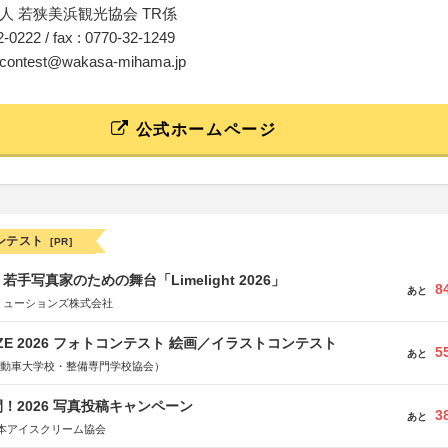
人 若狭美浜観光協会 TR係
32-0222 / fax : 0770-32-1249
tocontest@wakasa-mihama.jp
公式ホームページ
ンテスト
[PR]
手写真家のための舞台「Limelight 2026」
8
あと
リューションズ株式会社
RIZE 2026 フォトコンテスト 絵画／イラストコンテスト
5
あと
国自動車大学校・整備専門学校協会）
！2026 写真投稿キャンペーン
3
あと
本アイスクリーム協会