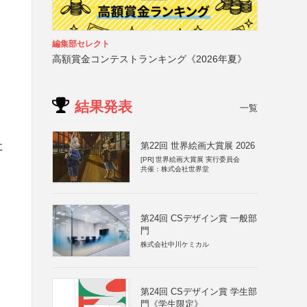
編集部セレクト
高額賞金コンテストランキング《2026年夏》
結果発表
一覧
に
第22回 世界絵画大賞展 2026
[PR]
世界絵画大賞展 実行委員会
共催：株式会社世界堂
第24回 CSデザイン賞 一般部
門
株式会社中川ケミカル
第24回 CSデザイン賞 学生部
門《学生限定》