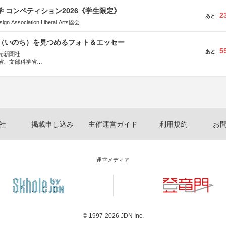
大学 コンペティション2026《学生限定》
2
あと
Association Liberal Arts協会
命（いのち）を見つめるフォト＆エッセー
5
あと
売新聞社
省、文部科学省
日動火災保険株式会社、東京海上日動あんしん生命保険株式会社
社
掲載申し込み
主催運営ガイド
利用規約
お
運営メディア
© 1997-2026
JDN Inc.