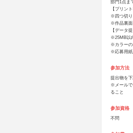
部門1点ま
【プリント
※四つ切り（
※作品裏面
【データ提
※25MB
※カラーの
※応募用紙
参加方法
提出物を下
※メールで
ること
参加資格
不問