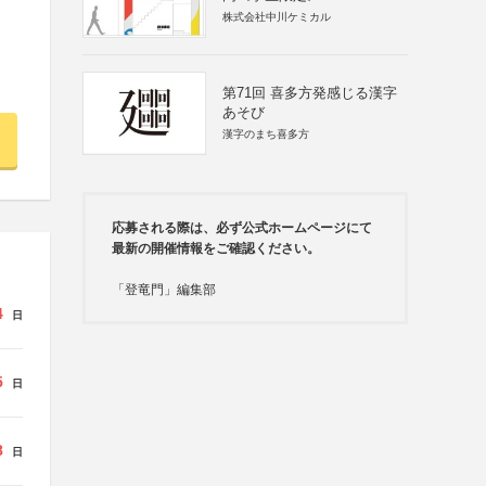
株式会社中川ケミカル
第71回 喜多方発感じる漢字
あそび
漢字のまち喜多方
応募される際は、必ず公式ホームページにて
最新の開催情報をご確認ください。
「登竜門」編集部
4
日
5
日
8
日