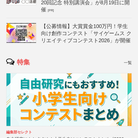
20回記念 特別講演会」が8月19日に開
催
[PR]
【公募情報】大賞賞金100万円！学生
向け創作コンテスト「サイゲームス ク
リエイティブコンテスト2026」が開催
特集
一覧
編集部セレクト