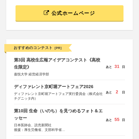
公式ホームページ
おすすめのコンテスト
[PR]
第3回 高校生広報アイデアコンテスト《高校
31
生限定》
あと
日
嘉悦大学 経営経済学部
ディファレント京町堀アートフェア2026
2
あと
日
ディファレント京町堀アートフェア実行委員会（株式会社
チグニッタ内）
第10回 生命（いのち）を見つめるフォト＆エ
ッセー
55
あと
日
日本医師会、読売新聞社
後援：厚生労働省、文部科学省
協賛：東京海上日動火災保険株式会社、東京海上日動あん