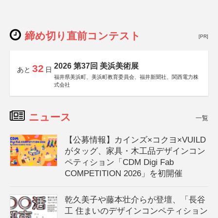
締め切り直前コンテスト
[PR]
2026 第37回 美浜美術展
32
あと
日
福井県美浜町、美浜町教育委員会、福井新聞社、関西電力株
式会社
ニュース
一覧
【公募情報】カインズ×コクヨ×VUILD
がタッグ、家具・木工品デザインコン
ペティション「CDM Digi Fab
COMPETITION 2026」を初開催
乾久美子や藤本壮介らが登壇、「長谷
工 住まいのデザインコンペティション