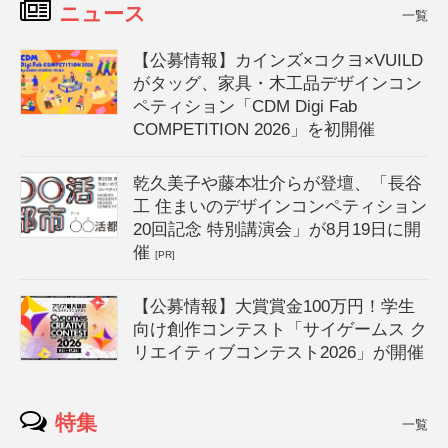
ニュース
一覧
【公募情報】カインズ×コクヨ×VUILD
がタッグ、家具・木工品デザインコン
ペティション「CDM Digi Fab
COMPETITION 2026」を初開催
乾久美子や藤本壮介らが登壇、「長谷
工 住まいのデザインコンペティション
20回記念 特別講演会」が8月19日に開
催
[PR]
【公募情報】大賞賞金100万円！学生
向け創作コンテスト「サイゲームス ク
リエイティブコンテスト2026」が開催
特集
一覧