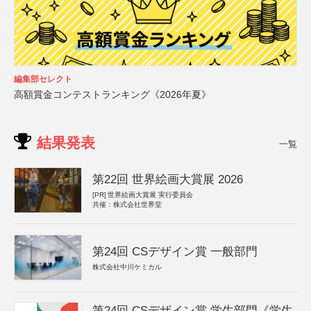
編集部セレクト
高額賞金コンテストランキング《2026年夏》
結果発表
一覧
第22回 世界絵画大賞展 2026
[PR]
世界絵画大賞展 実行委員会
共催：株式会社世界堂
第24回 CSデザイン賞 一般部門
株式会社中川ケミカル
第24回 CSデザイン賞 学生部門《学生