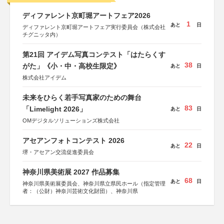
ディファレント京町堀アートフェア2026
1
あと
日
ディファレント京町堀アートフェア実行委員会（株式会社
チグニッタ内）
第21回 アイデム写真コンテスト「はたらくす
38
がた」《小・中・高校生限定》
あと
日
株式会社アイデム
未来をひらく若手写真家のための舞台
83
「Limelight 2026」
あと
日
OMデジタルソリューションズ株式会社
アセアンフォトコンテスト 2026
22
あと
日
堺・アセアン交流促進委員会
神奈川県美術展 2027 作品募集
68
あと
日
神奈川県美術展委員会、神奈川県立県民ホール（指定管理
者：（公財）神奈川芸術文化財団）、神奈川県