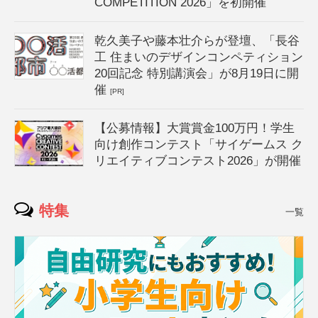
COMPETITION 2026」を初開催
乾久美子や藤本壮介らが登壇、「長谷
工 住まいのデザインコンペティション
20回記念 特別講演会」が8月19日に開
催
[PR]
【公募情報】大賞賞金100万円！学生
向け創作コンテスト「サイゲームス ク
リエイティブコンテスト2026」が開催
特集
一覧