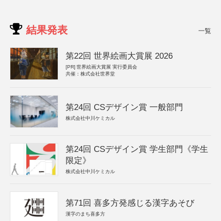
結果発表
一覧
第22回 世界絵画大賞展 2026
[PR]
世界絵画大賞展 実行委員会
共催：株式会社世界堂
第24回 CSデザイン賞 一般部門
株式会社中川ケミカル
第24回 CSデザイン賞 学生部門《学生
限定》
株式会社中川ケミカル
第71回 喜多方発感じる漢字あそび
漢字のまち喜多方