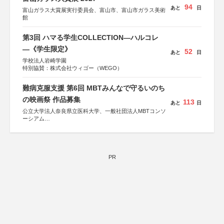
94
あと
日
富山ガラス大賞展実行委員会、富山市、富山市ガラス美術
館
第3回 ハマる学生COLLECTION―ハルコレ
―《学生限定》
52
あと
日
学校法人岩崎学園
特別協賛：株式会社ウィゴー（WEGO）
難病克服支援 第6回 MBTみんなで守るいのち
の映画祭 作品募集
113
あと
日
公立大学法人奈良県立医科大学、一般社団法人MBTコンソ
ーシアム
協力：読売新聞社
後援：厚生労働省
文部科学省
奈良県
PR
日本経済団体連合会
関西経済連合会
「“よい仕事おこし”フェア」実行委員会
関西文化学術研究都市推進機構
東京難病団体連絡協議会