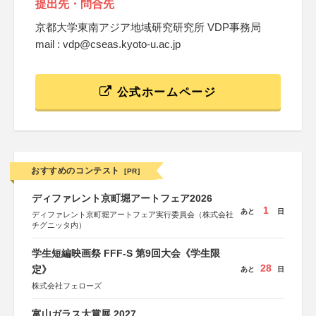
提出先・問合先
京都大学東南アジア地域研究研究所 VDP事務局
mail : vdp@cseas.kyoto-u.ac.jp
公式ホームページ
おすすめのコンテスト
[PR]
ディファレント京町堀アートフェア2026
1
あと
日
ディファレント京町堀アートフェア実行委員会（株式会社
チグニッタ内）
学生短編映画祭 FFF-S 第9回大会《学生限
28
定》
あと
日
株式会社フェローズ
富山ガラス大賞展 2027