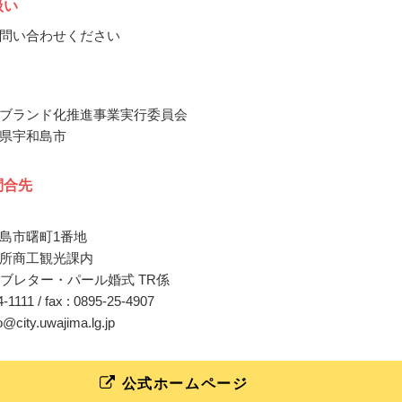
扱い
問い合わせください
ブランド化推進事業実行委員会
県宇和島市
問合先
島市曙町1番地
所商工観光課内
ラブレター・パール婚式 TR係
24-1111 / fax : 0895-25-4907
o@city.uwajima.lg.jp
公式ホームページ