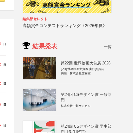
編集部セレクト
高額賞金コンテストランキング《2026年夏》
4
日
結果発表
一覧
第22回 世界絵画大賞展 2026
2
日
[PR]
世界絵画大賞展 実行委員会
共催：株式会社世界堂
2
日
第24回 CSデザイン賞 一般部
門
4
日
株式会社中川ケミカル
6
日
第24回 CSデザイン賞 学生部
門《学生限定》