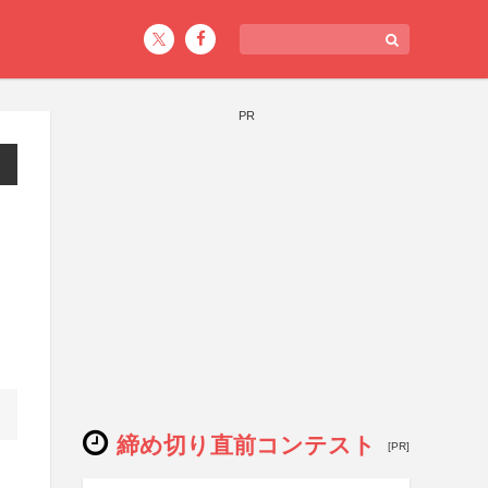
PR
締め切り直前コンテスト
[PR]