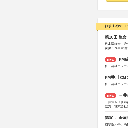
おすすめのコ
第10回 生
日本医師会、読
後援：厚生労働
協賛：東京海上
FM徳
NEW
株式会社エフエ
FM香川 C
株式会社エフエ
三井
NEW
三井住友信託銀
協力：株式会社
後援：日本郵便
第30回 全
國學院大學、高