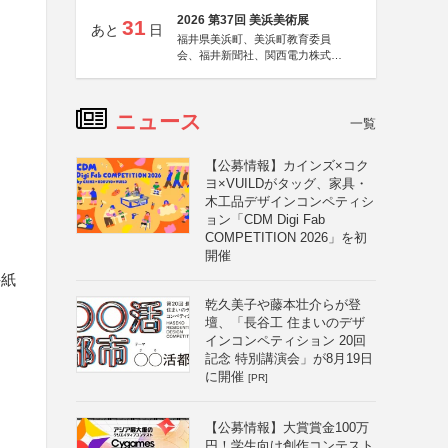
2026 第37回 美浜美術展
31
あと
日
福井県美浜町、美浜町教育委員
会、福井新聞社、関西電力株式会
社
ニュース
一覧
【公募情報】カインズ×コク
ヨ×VUILDがタッグ、家具・
木工品デザインコンペティシ
ョン「CDM Digi Fab
COMPETITION 2026」を初
開催
手紙
乾久美子や藤本壮介らが登
壇、「長谷工 住まいのデザ
インコンペティション 20回
記念 特別講演会」が8月19日
に開催
[PR]
【公募情報】大賞賞金100万
円！学生向け創作コンテスト