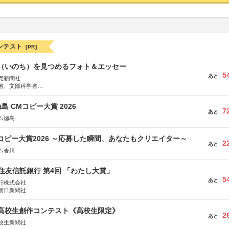
ンテスト
[PR]
命（いのち）を見つめるフォト＆エッセー
5
あと
売新聞社
省、文部科学省
日動火災保険株式会社、東京海上日動あんしん生命保険株式会社
島 CMコピー大賞 2026
7
あと
ム徳島
Mコピー大賞2026 ～応募した瞬間、あなたもクリエイター～
2
あと
ム香川
住友信託銀行 第4回 「わたし大賞」
5
あと
行株式会社
朝日新聞社
株式会社
国高校生創作コンテスト《高校生限定》
2
あと
校生新聞社