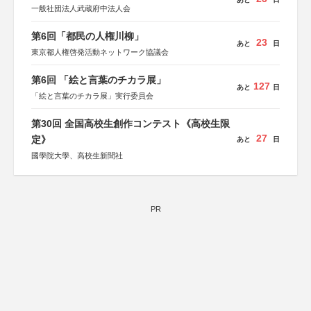
一般社団法人武蔵府中法人会
第6回「都民の人権川柳」
23
あと
日
東京都人権啓発活動ネットワーク協議会
第6回 「絵と言葉のチカラ展」
127
あと
日
「絵と言葉のチカラ展」実行委員会
第30回 全国高校生創作コンテスト《高校生限
27
定》
あと
日
國學院大學、高校生新聞社
PR