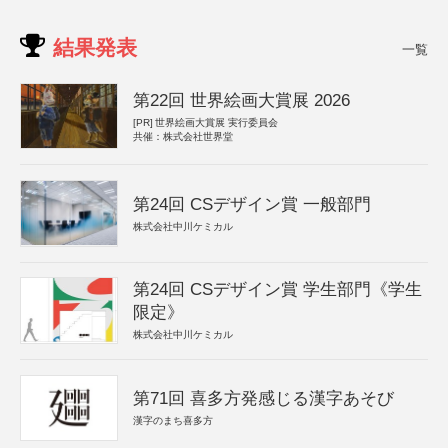
結果発表
一覧
第22回 世界絵画大賞展 2026
[PR]
世界絵画大賞展 実行委員会
共催：株式会社世界堂
第24回 CSデザイン賞 一般部門
株式会社中川ケミカル
第24回 CSデザイン賞 学生部門《学生
限定》
株式会社中川ケミカル
第71回 喜多方発感じる漢字あそび
漢字のまち喜多方