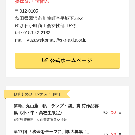
提出先・問合先
〒012-0105
秋田県湯沢市川連町字平城下23-2
ゆざわ小町商工会女性部 TR係
tel : 0183-42-2163
mail : yuzawakomati@skr-akita.or.jp
公式ホームページ
おすすめのコンテスト
[PR]
第6回 丸山薫「帆・ランプ・鷗」賞 詩作品募
53
集《小・中・高校生限定》
あと
日
愛知県豊橋市、丸山薫賞運営委員会
第17回 「税金をテーマに川柳大募集！」
23
あと
日