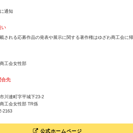
に通知
扱い
載される応募作品の発表や展示に関する著作権はゆざわ商工会に
商工会女性部
問合先
市川連町字平城下23-2
商工会女性部 TR係
42-2163
公式ホームページ