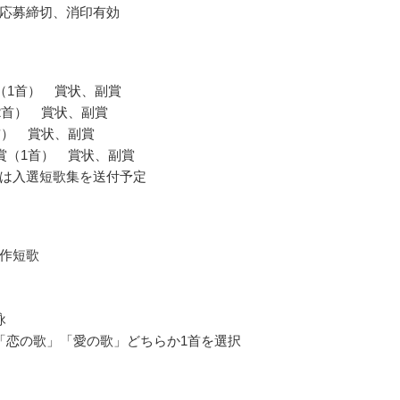
応募締切、消印有効
（1首） 賞状、副賞
2首） 賞状、副賞
首） 賞状、副賞
賞（1首） 賞状、副賞
は入選短歌集を送付予定
作短歌
詠
「恋の歌」「愛の歌」どちらか1首を選択