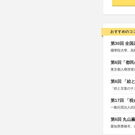
おすすめのコ
第30回 全
國學院大學、高
第6回「都民
東京都人権啓発
第6回 「絵
「絵と言葉のチ
第17回 「
一般社団法人武
第6回 丸山
愛知県豊橋市、