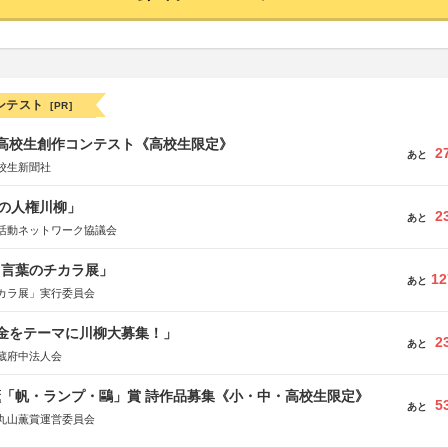
ンテスト
[PR]
国高校生創作コンテスト《高校生限定》
2
あと
校生新聞社
の人権川柳」
2
あと
活動ネットワーク協議会
と言葉のチカラ展」
12
あと
カラ展」実行委員会
税金をテーマに川柳大募集！」
2
あと
蔵府中法人会
薫「帆・ランプ・鷗」賞 詩作品募集《小・中・高校生限定》
5
あと
丸山薫賞運営委員会