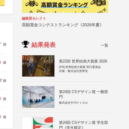
編集部セレクト
高額賞金コンテストランキング《2026年夏》
結果発表
7
日
一覧
第22回 世界絵画大賞展 2026
3
日
[PR]
世界絵画大賞展 実行委員会
共催：株式会社世界堂
7
日
第24回 CSデザイン賞 一般部
門
3
日
株式会社中川ケミカル
3
日
第24回 CSデザイン賞 学生部
門《学生限定》