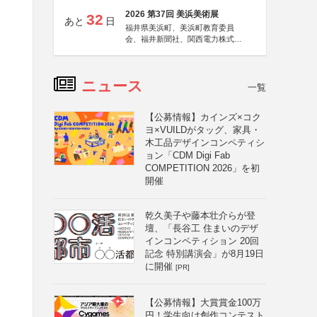
2026 第37回 美浜美術展
32
あと
日
福井県美浜町、美浜町教育委員
会、福井新聞社、関西電力株式会
社
ニュース
一覧
【公募情報】カインズ×コク
ヨ×VUILDがタッグ、家具・
木工品デザインコンペティシ
ョン「CDM Digi Fab
COMPETITION 2026」を初
開催
乾久美子や藤本壮介らが登
壇、「長谷工 住まいのデザ
インコンペティション 20回
記念 特別講演会」が8月19日
に開催
[PR]
【公募情報】大賞賞金100万
円！学生向け創作コンテスト