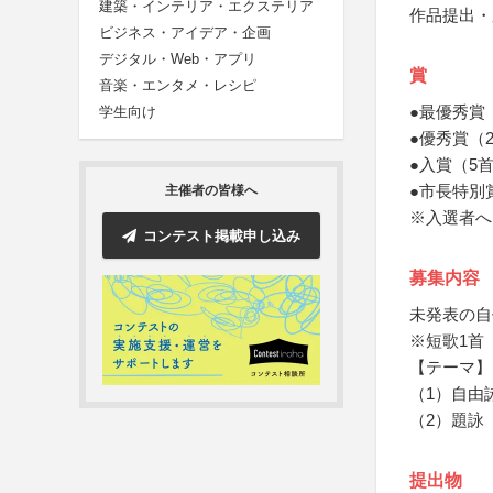
建築・インテリア・エクステリア
作品提出・
ビジネス・アイデア・企画
デジタル・Web・アプリ
賞
音楽・エンタメ・レシピ
●最優秀賞
学生向け
●優秀賞（
●入賞（5
●市長特別
主催者の皆様へ
※入選者へ
コンテスト掲載申し込み
募集内容
未発表の自
※短歌1首
【テーマ】
（1）自由
（2）題詠
提出物