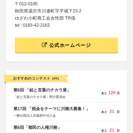
〒012-0105
秋田県湯沢市川連町字平城下23-2
ゆざわ小町商工会女性部 TR係
tel : 0183-42-2163
公式ホームページ
おすすめのコンテスト
[PR]
第6回 「絵と言葉のチカラ展」
125
あと
日
「絵と言葉のチカラ展」実行委員会
第17回 「税金をテーマに川柳大募集！」
21
あと
日
一般社団法人武蔵府中法人会
第6回「都民の人権川柳」
21
あと
日