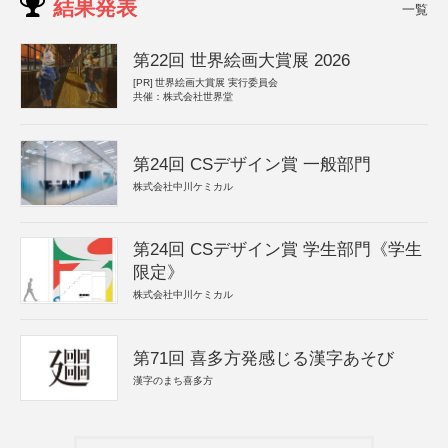
結果発表
一覧
第22回 世界絵画大賞展 2026
[PR]
世界絵画大賞展 実行委員会
共催：株式会社世界堂
第24回 CSデザイン賞 一般部門
株式会社中川ケミカル
第24回 CSデザイン賞 学生部門《学生
限定》
株式会社中川ケミカル
第71回 喜多方発感じる漢字あそび
漢字のまち喜多方