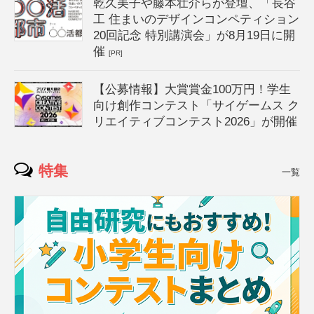
乾久美子や藤本壮介らが登壇、「長谷
工 住まいのデザインコンペティション
20回記念 特別講演会」が8月19日に開
催
[PR]
【公募情報】大賞賞金100万円！学生
向け創作コンテスト「サイゲームス ク
リエイティブコンテスト2026」が開催
特集
一覧