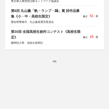
東京都人権啓発活動ネットワーク協議会
第6回 丸山薫「帆・ランプ・鷗」賞 詩作品募
51
集《小・中・高校生限定》
あと
日
愛知県豊橋市、丸山薫賞運営委員会
第30回 全国高校生創作コンテスト《高校生限
25
定》
あと
日
國學院大學、高校生新聞社
PR