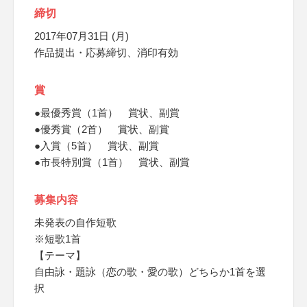
締切
2017年07月31日 (月)
作品提出・応募締切、消印有効
賞
●最優秀賞（1首） 賞状、副賞
●優秀賞（2首） 賞状、副賞
●入賞（5首） 賞状、副賞
●市長特別賞（1首） 賞状、副賞
募集内容
未発表の自作短歌
※短歌1首
【テーマ】
自由詠・題詠（恋の歌・愛の歌）どちらか1首を選
択