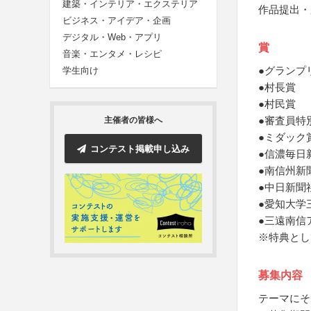
建築・インテリア・エクステリア
作品提出・
ビジネス・アイデア・企画
デジタル・Web・アプリ
賞
音楽・エンタメ・レシピ
●グランプ
学生向け
●村長賞
●村民賞
●審査員特
主催者の皆様へ
●ミダック
コンテスト掲載申し込み
●信濃毎日
●南信州新
●中日新聞
●愛知大学
●三遠南信
※特典とし
募集内容
テーマにそ