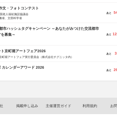
護作文・フォトコンテスト
5
あと
全国老人福祉施設協議会
働省、文部科学省
流都市ハッシュタグキャンペーン ～あなたがみつけた交流都市
12
”を募集～
あと
ト京町堀アートフェア2026
3
あと
京町堀アートフェア実行委員会（株式会社チグニッタ内）
 カレンダーアワード 2026
2
あと
社
掲載申し込み
主催運営ガイド
利用規約
お