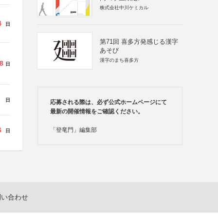
株式会社中川ケミカル
4
日
第71回 喜多方発感じる漢字
あそび
漢字のまち喜多方
8
日
日
応募される際は、必ず公式ホームページにて
最新の開催情報をご確認ください。
6
「登竜門」編集部
日
問い合わせ