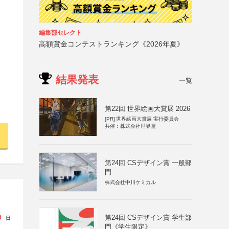
編集部セレクト
高額賞金コンテストランキング《2026年夏》
結果発表
一覧
第22回 世界絵画大賞展 2026
[PR]
世界絵画大賞展 実行委員会
共催：株式会社世界堂
第24回 CSデザイン賞 一般部
門
株式会社中川ケミカル
9
第24回 CSデザイン賞 学生部
日
門《学生限定》