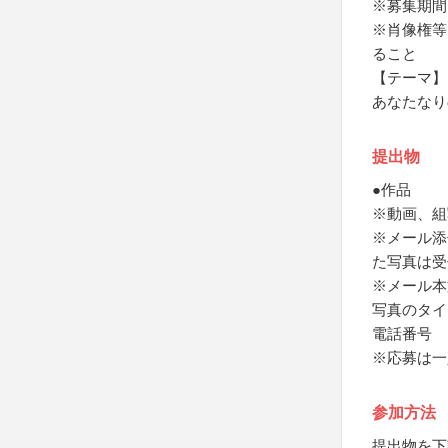
※募集期間
※肖像権等
ること
【テーマ】
あなたなり
提出物
●作品
※動画、組
※メール添
た写真は受
※メール本
写真のタイ
電話番号
※応募は一
参加方法
提出物を下