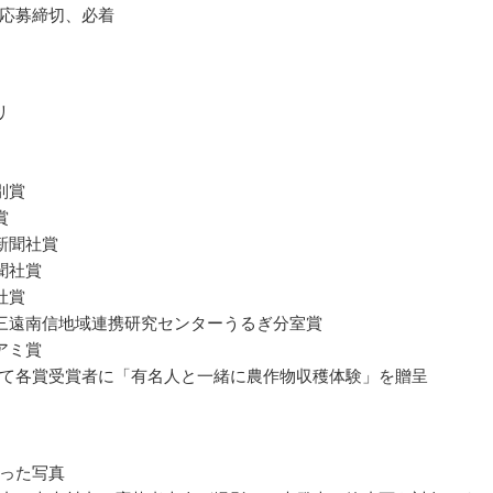
応募締切、必着
リ
別賞
賞
新聞社賞
聞社賞
社賞
三遠南信地域連携研究センターうるぎ分室賞
アミ賞
て各賞受賞者に「有名人と一緒に農作物収穫体験」を贈呈
った写真