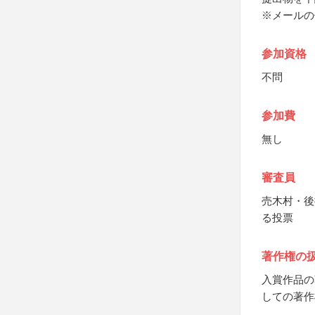
※メールの
参加資格
不問
参加費
無し
審査員
売木村・後
る投票
著作権の
入賞作品の
しての著作