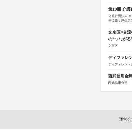
第19回 介
公益社団法人 
※後援：厚生労
文京区×交
の“つながる
文京区
ディファレン
ディファレント
西武信用金庫
西武信用金庫
運営会