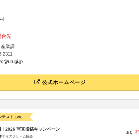
村
問合先
 産業課
28-2311
yo@urugi.jp
公式ホームページ
ンテスト
[PR]
！2026 写真投稿キャンペーン
3
あと
本アイスクリーム協会