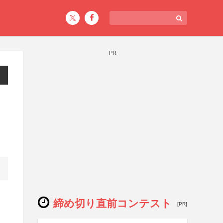
PR
締め切り直前コンテスト
[PR]