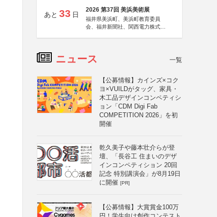
2026 第37回 美浜美術展
33
あと
日
福井県美浜町、美浜町教育委員
会、福井新聞社、関西電力株式会
社
ニュース
一覧
【公募情報】カインズ×コク
ヨ×VUILDがタッグ、家具・
木工品デザインコンペティシ
ョン「CDM Digi Fab
COMPETITION 2026」を初
開催
乾久美子や藤本壮介らが登
壇、「長谷工 住まいのデザ
インコンペティション 20回
記念 特別講演会」が8月19日
に開催
[PR]
【公募情報】大賞賞金100万
円！学生向け創作コンテスト