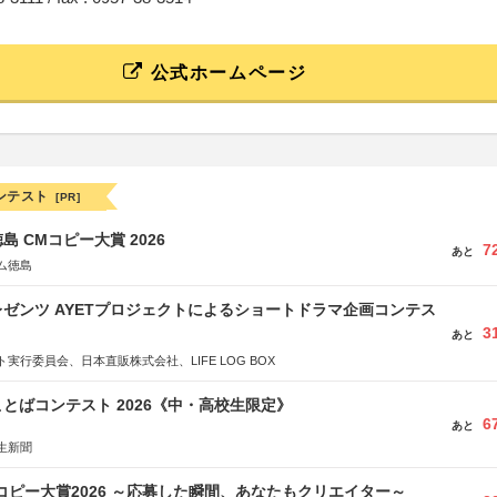
公式ホームページ
ンテスト
[PR]
島 CMコピー大賞 2026
7
あと
ム徳島
ゼンツ AYETプロジェクトによるショートドラマ企画コンテス
3
あと
実行委員会、日本直販株式会社、LIFE LOG BOX
とばコンテスト 2026《中・高校生限定》
6
あと
生新聞
Mコピー大賞2026 ～応募した瞬間、あなたもクリエイター～