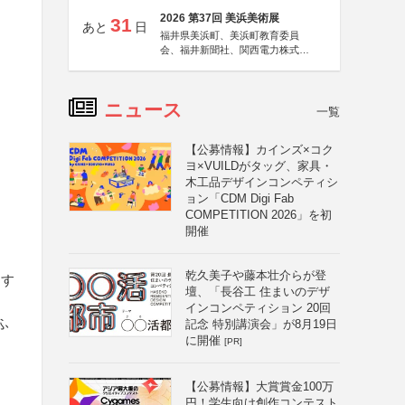
2026 第37回 美浜美術展
31
あと
日
福井県美浜町、美浜町教育委員
会、福井新聞社、関西電力株式会
社
ニュース
一覧
【公募情報】カインズ×コク
ヨ×VUILDがタッグ、家具・
木工品デザインコンペティシ
ョン「CDM Digi Fab
COMPETITION 2026」を初
開催
乾久美子や藤本壮介らが登
とす
壇、「長谷工 住まいのデザ
インコンペティション 20回
ふ
記念 特別講演会」が8月19日
に開催
[PR]
【公募情報】大賞賞金100万
円！学生向け創作コンテスト