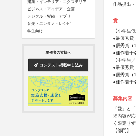
建築・インテリア・エクステリア
作品提出・
ビジネス・アイデア・企画
デジタル・Web・アプリ
賞
音楽・エンタメ・レシピ
【小学生低
学生向け
●最優秀賞
●優秀賞（
●佳作若干
主催者の皆様へ
【中学生／
コンテスト掲載申し込み
●最優秀賞
●優秀賞（
●佳作若干
募集内容
「愛」と「
※内容が応
く限定せず
【部門】