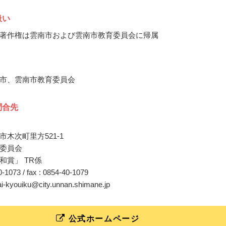
扱い
著作権は雲南市および雲南市教育委員会に帰属
市、雲南市教育委員会
問合先
木次町里方521-1
委員会
和賞」 TR係
40-1073 / fax : 0854-40-1079
ai-kyouiku@city.unnan.shimane.jp
公式ホームページ