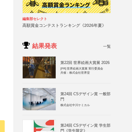
編集部セレクト
高額賞金コンテストランキング《2026年夏》
結果発表
一覧
第22回 世界絵画大賞展 2026
[PR]
世界絵画大賞展 実行委員会
共催：株式会社世界堂
第24回 CSデザイン賞 一般部
門
株式会社中川ケミカル
第24回 CSデザイン賞 学生部
門《学生限定》