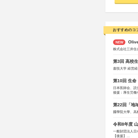
おすすめのコ
Oli
NEW
株式会社三井住
第3回 高校
嘉悦大学 経営
第10回 生
日本医師会、読
後援：厚生労働
協賛：東京海上
第22回「
國學院大學、高
令和8年度 
一般財団法人日
【後援】