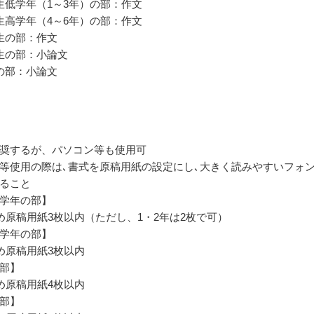
生低学年（1～3年）の部：作文
生高学年（4～6年）の部：作文
生の部：作文
生の部：小論文
の部：小論文
奨するが、パソコン等も使用可
等使用の際は､書式を原稿用紙の設定にし､大きく読みやすいフォ
ること
学年の部】
詰め原稿用紙3枚以内（ただし、1・2年は2枚で可）
学年の部】
詰め原稿用紙3枚以内
部】
詰め原稿用紙4枚以内
部】