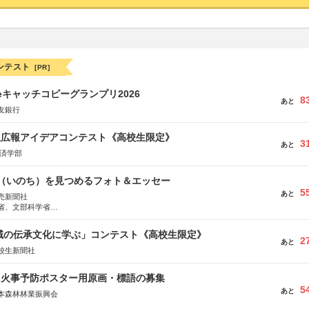
ンテスト
[PR]
veキャッチコピーグランプリ2026
8
あと
友銀行
生広報アイデアコンテスト《高校生限定》
3
あと
経済学部
命（いのち）を見つめるフォト＆エッセー
5
あと
売新聞社
省、文部科学省
日動火災保険株式会社、東京海上日動あんしん生命保険株式会社
地域の伝承文化に学ぶ」コンテスト《高校生限定》
2
あと
校生新聞社
山火事予防ポスター用原画・標語の募集
5
あと
本森林林業振興会