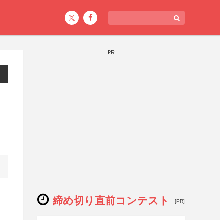
PR
締め切り直前コンテスト
[PR]