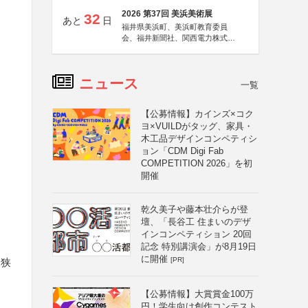
2026 第37回 美浜美術展
32
あと
日
福井県美浜町、美浜町教育委員
会、福井新聞社、関西電力株式会
社
ニュース
一覧
【公募情報】カインズ×コク
ヨ×VUILDがタッグ、家具・
木工品デザインコンペティシ
ョン「CDM Digi Fab
COMPETITION 2026」を初
開催
乾久美子や藤本壮介らが登
壇、「長谷工 住まいのデザ
インコンペティション 20回
記念 特別講演会」が8月19日
に開催
[PR]
に狭
【公募情報】大賞賞金100万
円！学生向け創作コンテスト