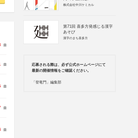
株式会社中川ケミカル
第71回 喜多方発感じる漢字
あそび
漢字のまち喜多方
3
日
1
応募される際は、必ず公式ホームページにて
日
最新の開催情報をご確認ください。
「登竜門」編集部
5
日
7
日
4
日