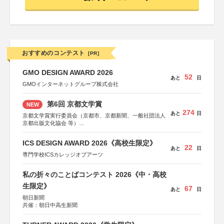
おすすめのコンテスト
[PR]
GMO DESIGN AWARD 2026
52
あと
日
GMOインターネットグループ株式会社
第6回 京都文学賞
NEW
274
あと
日
京都文学賞実行委員会（京都市、京都新聞、一般社団法人
京都出版文化協会 等）
協力：京都府書店商業組合、朝日新聞出版、
KADOKAWA、河出書房新社、幻冬舎、講談社、光文社、
ICS DESIGN AWARD 2026《高校生限定》
集英社、小学館、祥伝社、新潮社、淡交社、ちいさいミシ
22
あと
日
マ社、徳間書店、早川書房、PHP研究所、双葉社、文藝春
専門学校ICSカレッジオブアーツ
秋、ポプラ社、毎日新聞出版
私の折々のことばコンテスト 2026《中・高校
生限定》
67
あと
日
朝日新聞
共催：朝日中高生新聞