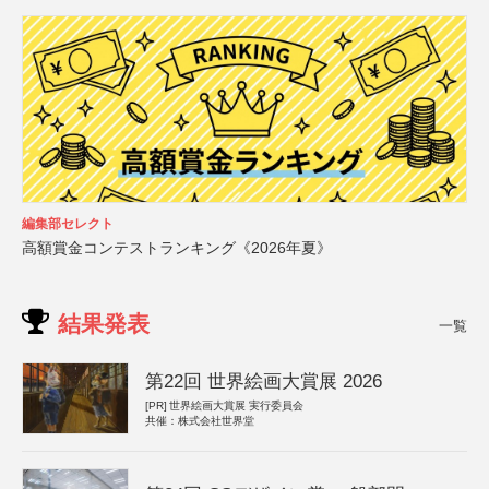
編集部セレクト
高額賞金コンテストランキング《2026年夏》
結果発表
一覧
第22回 世界絵画大賞展 2026
[PR]
世界絵画大賞展 実行委員会
共催：株式会社世界堂