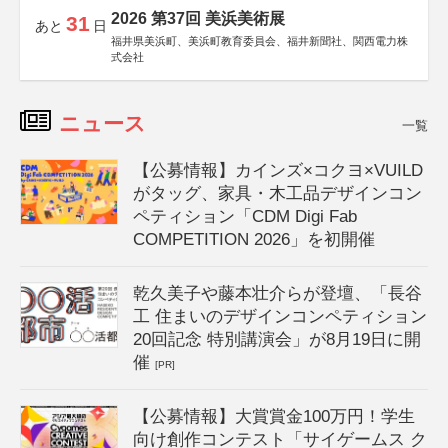
2026 第37回 美浜美術展
31
あと
日
福井県美浜町、美浜町教育委員会、福井新聞社、関西電力株
式会社
ニュース
一覧
【公募情報】カインズ×コクヨ×VUILD
がタッグ、家具・木工品デザインコン
ペティション「CDM Digi Fab
COMPETITION 2026」を初開催
乾久美子や藤本壮介らが登壇、「長谷
工 住まいのデザインコンペティション
20回記念 特別講演会」が8月19日に開
催
[PR]
【公募情報】大賞賞金100万円！学生
向け創作コンテスト「サイゲームス ク