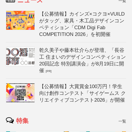
ニュース
一覧
【公募情報】カインズ×コクヨ×VUILD
がタッグ、家具・木工品デザインコン
ペティション「CDM Digi Fab
COMPETITION 2026」を初開催
乾久美子や藤本壮介らが登壇、「長谷
工 住まいのデザインコンペティション
20回記念 特別講演会」が8月19日に開
催
[PR]
【公募情報】大賞賞金100万円！学生
向け創作コンテスト「サイゲームス ク
リエイティブコンテスト2026」が開催
特集
一覧