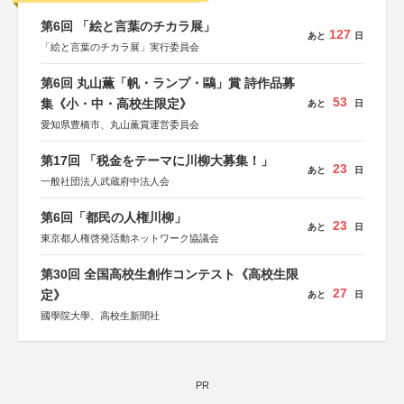
第6回 「絵と言葉のチカラ展」
127
あと
日
「絵と言葉のチカラ展」実行委員会
第6回 丸山薫「帆・ランプ・鷗」賞 詩作品募
53
集《小・中・高校生限定》
あと
日
愛知県豊橋市、丸山薫賞運営委員会
第17回 「税金をテーマに川柳大募集！」
23
あと
日
一般社団法人武蔵府中法人会
第6回「都民の人権川柳」
23
あと
日
東京都人権啓発活動ネットワーク協議会
第30回 全国高校生創作コンテスト《高校生限
27
定》
あと
日
國學院大學、高校生新聞社
PR