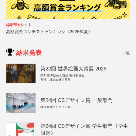
編集部セレクト
高額賞金コンテストランキング《2026年夏》
結果発表
一覧
第22回 世界絵画大賞展 2026
[PR]
世界絵画大賞展 実行委員会
共催：株式会社世界堂
第24回 CSデザイン賞 一般部門
株式会社中川ケミカル
第24回 CSデザイン賞 学生部門《学生
限定》