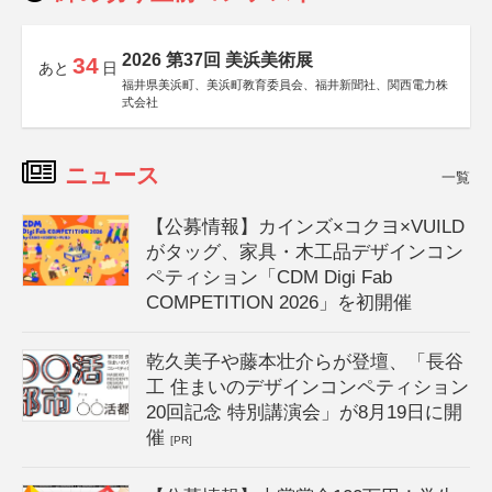
2026 第37回 美浜美術展
34
あと
日
福井県美浜町、美浜町教育委員会、福井新聞社、関西電力株
式会社
ニュース
一覧
【公募情報】カインズ×コクヨ×VUILD
がタッグ、家具・木工品デザインコン
ペティション「CDM Digi Fab
COMPETITION 2026」を初開催
乾久美子や藤本壮介らが登壇、「長谷
工 住まいのデザインコンペティション
20回記念 特別講演会」が8月19日に開
催
[PR]