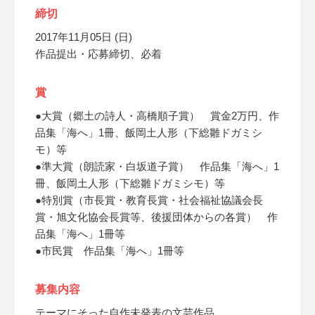
締切
2017年11月05日 (日)
作品提出・応募締切、必着
賞
●大賞（郷土の詩人・高橋順子賞） 賞金2万円、作
品集「海へ」1冊、飯岡土人形（下総雛ドガミシ
モ）等
●準大賞（朗読家・白坂道子賞） 作品集「海へ」1
冊、飯岡土人形（下総雛ドガミシモ）等
●特別賞（市長賞・教育長賞・社会福祉協議会長
賞・旭文化協会長賞等、後援団体からの各賞） 作
品集「海へ」1冊等
●市民賞 作品集「海へ」1冊等
募集内容
テーマにそった自作未発表の文芸作品