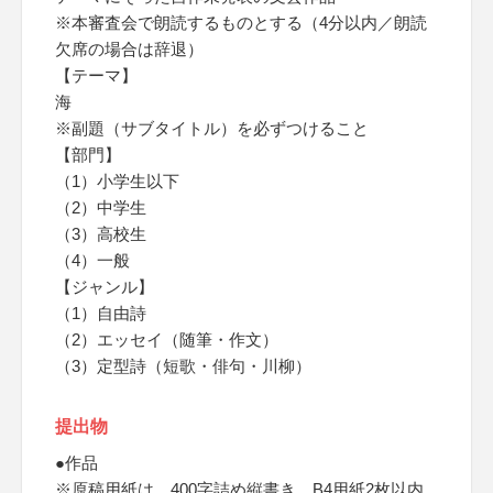
※本審査会で朗読するものとする（4分以内／朗読
欠席の場合は辞退）
【テーマ】
海
※副題（サブタイトル）を必ずつけること
【部門】
（1）小学生以下
（2）中学生
（3）高校生
（4）一般
【ジャンル】
（1）自由詩
（2）エッセイ（随筆・作文）
（3）定型詩（短歌・俳句・川柳）
提出物
●作品
※原稿用紙は、400字詰め縦書き、B4用紙2枚以内