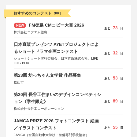
おすすめのコンテスト
[PR]
FM徳島 CMコピー大賞 2026
NEW
73
あと
日
株式会社エフエム徳島
日本直販プレゼンツ AYETプロジェクトによ
るショートドラマ企画コンテスト
32
あと
日
ショートショート実行委員会、日本直販株式会社、LIFE
LOG BOX
第23回 坊っちゃん文学賞 作品募集
53
あと
日
松山市
第20回 長谷工住まいのデザインコンペティシ
89
ョン《学生限定》
あと
日
株式会社長谷工コーポレーション
JAMCA PRIZE 2026 フォトコンテスト 絵画
55
／イラストコンテスト
あと
日
JAMCA（全国自動車大学校・整備専門学校協会）