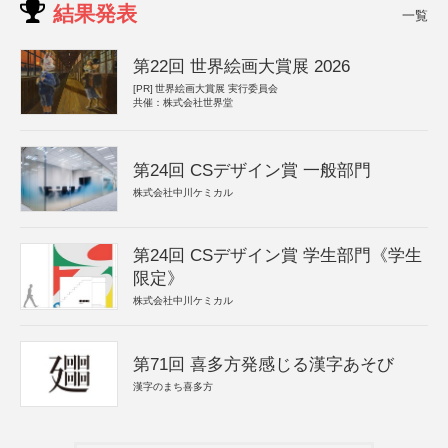
結果発表
一覧
第22回 世界絵画大賞展 2026
[PR]
世界絵画大賞展 実行委員会
共催：株式会社世界堂
第24回 CSデザイン賞 一般部門
株式会社中川ケミカル
第24回 CSデザイン賞 学生部門《学生
限定》
株式会社中川ケミカル
第71回 喜多方発感じる漢字あそび
漢字のまち喜多方