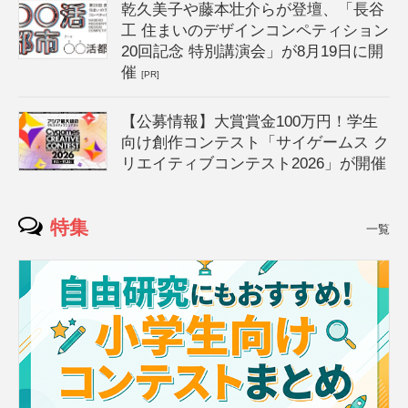
乾久美子や藤本壮介らが登壇、「長谷
工 住まいのデザインコンペティション
20回記念 特別講演会」が8月19日に開
催
[PR]
【公募情報】大賞賞金100万円！学生
向け創作コンテスト「サイゲームス ク
リエイティブコンテスト2026」が開催
特集
一覧