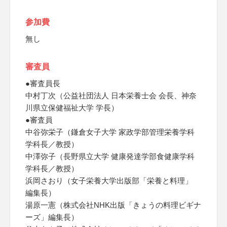
参加費
無し
審査員
●審査員長
中村丁次（公益社団法人 日本栄養士会 会長、神奈
川県立保健福祉大学 学長）
●審査員
中谷弥栄子（鎌倉女子大学 家政学部管理栄養学科
学科長／教授）
中澤弥子（長野県立大学 健康発達学部食健康学科
学科長／教授）
浜岡さおり（女子栄養大学出版部「栄養と料理」
編集長）
湯原一憲（株式会社NHK出版「きょうの料理ビギナ
ーズ」編集長）