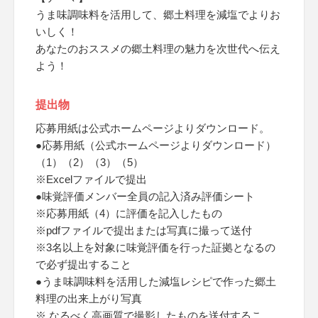
うま味調味料を活用して、郷土料理を減塩でよりお
いしく！
あなたのおススメの郷土料理の魅力を次世代へ伝え
よう！
提出物
応募用紙は公式ホームページよりダウンロード。
●応募用紙（公式ホームページよりダウンロード）
（1）（2）（3）（5）
※Excelファイルで提出
●味覚評価メンバー全員の記入済み評価シート
※応募用紙（4）に評価を記入したもの
※pdfファイルで提出または写真に撮って送付
※3名以上を対象に味覚評価を行った証拠となるの
で必ず提出すること
●うま味調味料を活用した減塩レシピで作った郷土
料理の出来上がり写真
※ なるべく高画質で撮影したものを送付するこ