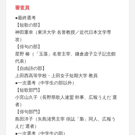
審査員
●最終選考
【短歌の部】
神田重幸（東洋大学 名誉教授／近代日本文学専
攻）
【俳句の部】
星野 椿（「玉藻」名誉主宰、鎌倉虚子立子記念館
代表）
【自由詩の部】
上田西高等学校・上田女子短期大学 教員
●一次選考（中学生の部以外）
【短歌部門】
小宮山久子（長野県歌人連盟 幹事、広報うえだ 選
者）
【俳句部門】
島田洋子（矢島渚男主宰 俳誌「梟」同人、広報う
えだ 選者）
●一次選考（中学生の部）