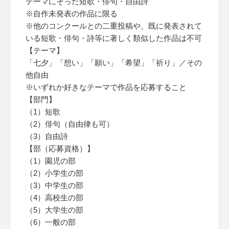
テーマにそった短歌・俳句・自由詩
※自作未発表の作品に限る
※他のコンクールとの二重投稿や、既に発表されて
いる短歌・俳句・詩等に著しく類似した作品は不可
【テーマ】
「七夕」「想い」「願い」「希望」「祈り」／その
他自由
※いずれか好きなテーマで作品を応募すること
【部門】
（1）短歌
（2）俳句（自由律も可）
（3）自由詩
【部（応募資格）】
（1）園児の部
（2）小学生の部
（3）中学生の部
（4）高校生の部
（5）大学生の部
（6）一般の部