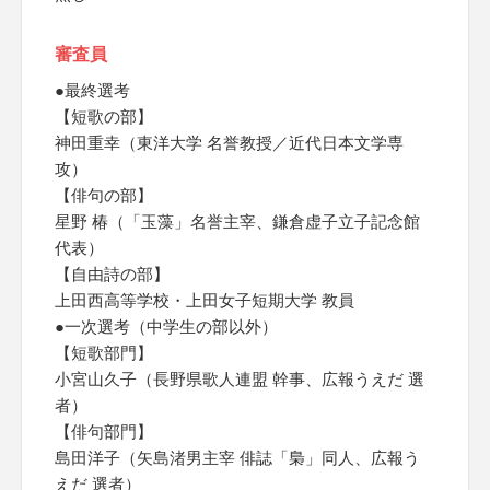
審査員
●最終選考
【短歌の部】
神田重幸（東洋大学 名誉教授／近代日本文学専
攻）
【俳句の部】
星野 椿（「玉藻」名誉主宰、鎌倉虚子立子記念館
代表）
【自由詩の部】
上田西高等学校・上田女子短期大学 教員
●一次選考（中学生の部以外）
【短歌部門】
小宮山久子（長野県歌人連盟 幹事、広報うえだ 選
者）
【俳句部門】
島田洋子（矢島渚男主宰 俳誌「梟」同人、広報う
えだ 選者）