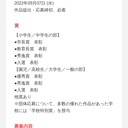
2022年09月07日 (水)
作品提出・応募締切、必着
賞
【小学生／中学生の部】
●市長賞 表彰
●教育長賞 表彰
●秀逸賞 表彰
●入選 表彰
【園児／高校生／大学生／一般の部】
●優秀賞 表彰
●秀逸賞 表彰
●入選 表彰
他賞あり
※団体応募について、多数の優れた作品があった学
校には「学校特別賞」を授与
募集内容