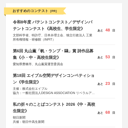
おすすめのコンテスト
[PR]
令和8年度 パテントコンテスト／デザインパ
テントコンテスト《高校生、学生限定》
48
あと
日
文部科学省、特許庁、日本弁理士会、独立行政法人 工業
所有権情報・研修館（INPIT）
第6回 丸山薫「帆・ランプ・鷗」賞 詩作品募
53
集《小・中・高校生限定》
あと
日
愛知県豊橋市、丸山薫賞運営委員会
第18回 エイブル空間デザインコンペティショ
ン《学生限定》
23
あと
日
主催：株式会社エイブル
協力：一般社団法人DESIGN ASSOCIATION リベラルアー
ツ協会
運営：TOKYO COMPANY株式会社
私の折々のことばコンテスト 2026《中・高校
生限定》
68
あと
日
朝日新聞
共催：朝日中高生新聞