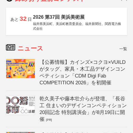
2026 第37回 美浜美術展
32
あと
日
福井県美浜町、美浜町教育委員会、福井新聞社、関西電力株
式会社
ニュース
一覧
【公募情報】カインズ×コクヨ×VUILD
がタッグ、家具・木工品デザインコン
ペティション「CDM Digi Fab
COMPETITION 2026」を初開催
乾久美子や藤本壮介らが登壇、「長谷
工 住まいのデザインコンペティション
20回記念 特別講演会」が8月19日に開
催
[PR]