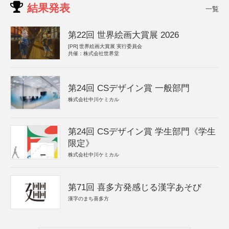
結果発表
一覧
第22回 世界絵画大賞展 2026
[PR]
世界絵画大賞展 実行委員会
共催：株式会社世界堂
第24回 CSデザイン賞 一般部門
株式会社中川ケミカル
第24回 CSデザイン賞 学生部門《学生
限定》
株式会社中川ケミカル
第71回 喜多方発感じる漢字あそび
漢字のまち喜多方