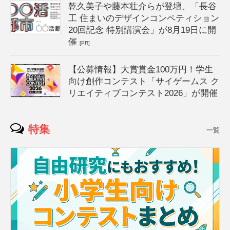
乾久美子や藤本壮介らが登壇、「長谷
工 住まいのデザインコンペティション
20回記念 特別講演会」が8月19日に開
催
[PR]
【公募情報】大賞賞金100万円！学生
向け創作コンテスト「サイゲームス ク
リエイティブコンテスト2026」が開催
特集
一覧