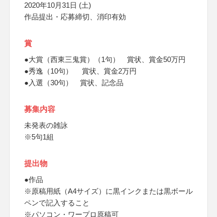
2020年10月31日 (土)
作品提出・応募締切、消印有効
賞
●大賞（西東三鬼賞）（1句） 賞状、賞金50万円
●秀逸（10句） 賞状、賞金2万円
●入選（30句） 賞状、記念品
募集内容
未発表の雑詠
※5句1組
提出物
●作品
※原稿用紙（A4サイズ）に黒インクまたは黒ボール
ペンで記入すること
※パソコン・ワープロ原稿可