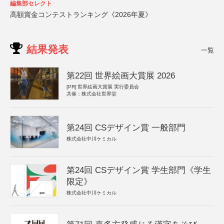
編集部セレクト
高額賞金コンテストランキング《2026年夏》
結果発表
一覧
第22回 世界絵画大賞展 2026
[PR]
世界絵画大賞展 実行委員会
共催：株式会社世界堂
第24回 CSデザイン賞 一般部門
株式会社中川ケミカル
第24回 CSデザイン賞 学生部門《学生
限定》
株式会社中川ケミカル