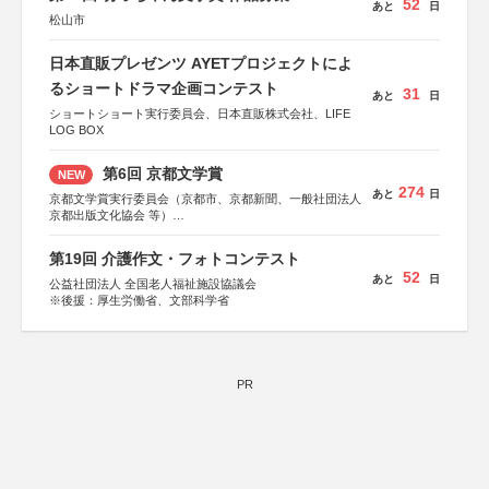
52
あと
日
松山市
日本直販プレゼンツ AYETプロジェクトによ
るショートドラマ企画コンテスト
31
あと
日
ショートショート実行委員会、日本直販株式会社、LIFE
LOG BOX
第6回 京都文学賞
NEW
274
あと
日
京都文学賞実行委員会（京都市、京都新聞、一般社団法人
京都出版文化協会 等）
協力：京都府書店商業組合、朝日新聞出版、
KADOKAWA、河出書房新社、幻冬舎、講談社、光文社、
第19回 介護作文・フォトコンテスト
集英社、小学館、祥伝社、新潮社、淡交社、ちいさいミシ
52
あと
日
マ社、徳間書店、早川書房、PHP研究所、双葉社、文藝春
公益社団法人 全国老人福祉施設協議会
秋、ポプラ社、毎日新聞出版
※後援：厚生労働省、文部科学省
PR