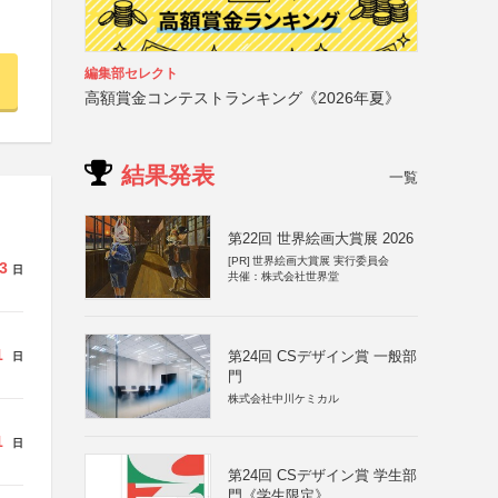
編集部セレクト
高額賞金コンテストランキング《2026年夏》
結果発表
一覧
第22回 世界絵画大賞展 2026
[PR]
世界絵画大賞展 実行委員会
3
日
共催：株式会社世界堂
1
第24回 CSデザイン賞 一般部
日
門
株式会社中川ケミカル
1
日
第24回 CSデザイン賞 学生部
門《学生限定》