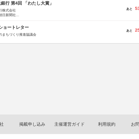
銀行 第4回 「わたし大賞」
5
あと
行株式会社
朝日新聞社
株式会社
権ショートレター
2
あと
のまちづくり推進協議会
社
掲載申し込み
主催運営ガイド
利用規約
お