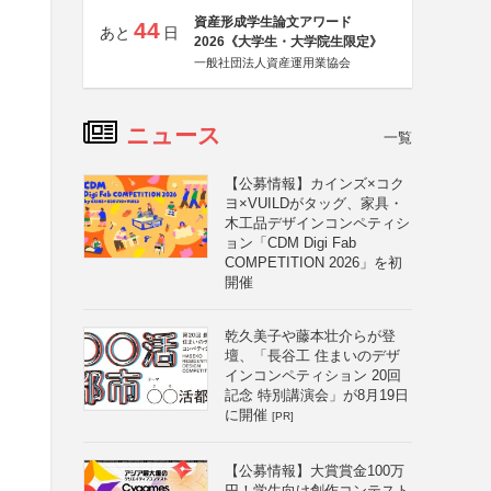
資産形成学生論文アワード
44
あと
日
2026《大学生・大学院生限定》
一般社団法人資産運用業協会
ニュース
一覧
【公募情報】カインズ×コク
ヨ×VUILDがタッグ、家具・
木工品デザインコンペティシ
ョン「CDM Digi Fab
COMPETITION 2026」を初
開催
乾久美子や藤本壮介らが登
壇、「長谷工 住まいのデザ
インコンペティション 20回
記念 特別講演会」が8月19日
に開催
[PR]
【公募情報】大賞賞金100万
円！学生向け創作コンテスト