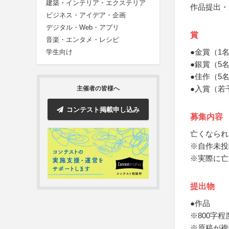
建築・インテリア・エクステリア
作品提出・
ビジネス・アイデア・企画
デジタル・Web・アプリ
賞
音楽・エンタメ・レシピ
●金賞（1
学生向け
●銀賞（5
●佳作（5
●入賞（若
主催者の皆様へ
コンテスト掲載申し込み
募集内容
亡くなられ
※自作未投
※実際に亡
提出物
●作品
※800字程
※原稿が複