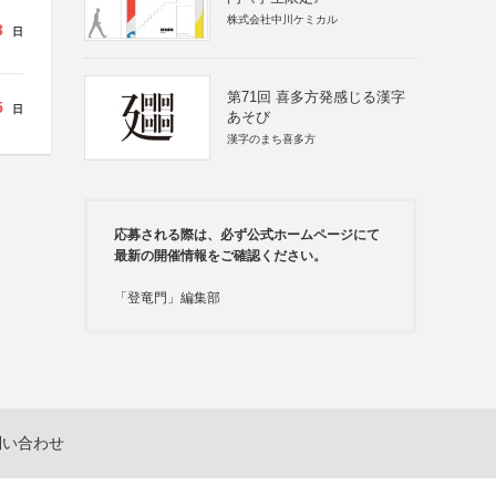
株式会社中川ケミカル
3
日
第71回 喜多方発感じる漢字
5
日
あそび
漢字のまち喜多方
応募される際は、必ず公式ホームページにて
最新の開催情報をご確認ください。
「登竜門」編集部
問い合わせ