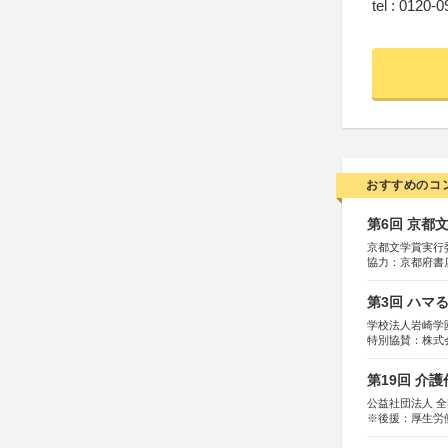
tel : 0120-
おすすめのコ
第6回 京都
京都文学賞実行
協力：京都府書
社、集英社、小
研究所、双葉社
第3回 ハマ
学校法人岩崎学
特別協賛：株式
第19回 介
公益社団法人 
※後援：厚生労