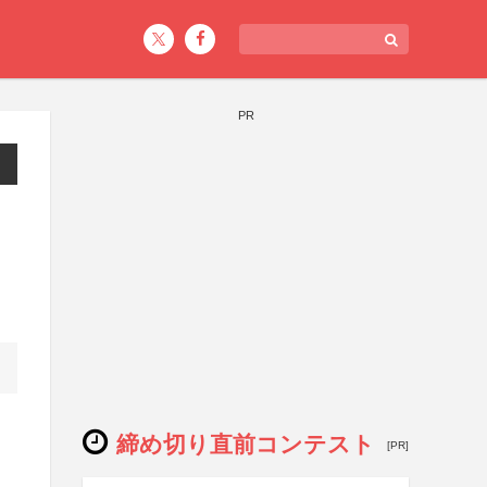
PR
締め切り直前コンテスト
[PR]