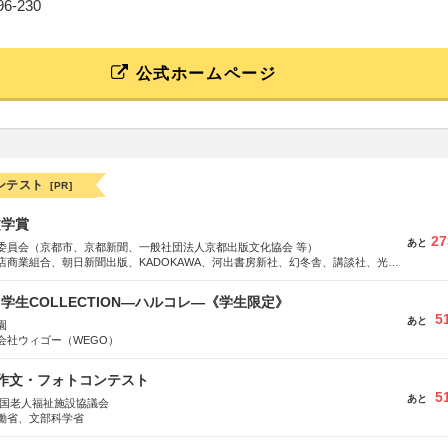
096-230
公式ホームページ
ンテスト
[PR]
文学賞
27
あと
委員会（京都市、京都新聞、一般社団法人京都出版文化協会 等）
店商業組合、朝日新聞出版、KADOKAWA、河出書房新社、幻冬舎、講談社、光文
学館、祥伝社、新潮社、淡交社、ちいさいミシマ社、徳間書店、早川書房、PHP
、文藝春秋、ポプラ社、毎日新聞出版
る学生COLLECTION―ハルコレ―《学生限定》
5
あと
園
会社ウィゴー（WEGO）
護作文・フォトコンテスト
5
あと
全国老人福祉施設協議会
働省、文部科学省