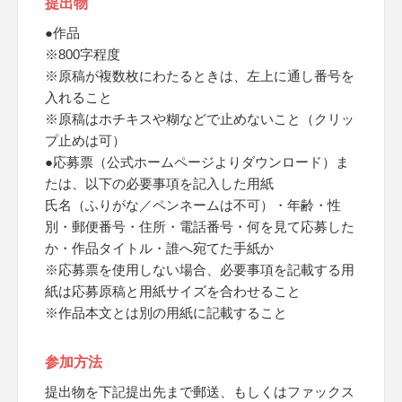
提出物
●作品
※800字程度
※原稿が複数枚にわたるときは、左上に通し番号を
入れること
※原稿はホチキスや糊などで止めないこと（クリッ
プ止めは可）
●応募票（公式ホームページよりダウンロード）ま
たは、以下の必要事項を記入した用紙
氏名（ふりがな／ペンネームは不可）・年齢・性
別・郵便番号・住所・電話番号・何を見て応募した
か・作品タイトル・誰へ宛てた手紙か
※応募票を使用しない場合、必要事項を記載する用
紙は応募原稿と用紙サイズを合わせること
※作品本文とは別の用紙に記載すること
参加方法
提出物を下記提出先まで郵送、もしくはファックス