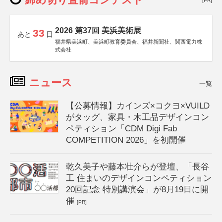
[PR]
2026 第37回 美浜美術展
33
あと
日
福井県美浜町、美浜町教育委員会、福井新聞社、関西電力株
式会社
ニュース
一覧
【公募情報】カインズ×コクヨ×VUILD
がタッグ、家具・木工品デザインコン
ペティション「CDM Digi Fab
COMPETITION 2026」を初開催
乾久美子や藤本壮介らが登壇、「長谷
工 住まいのデザインコンペティション
20回記念 特別講演会」が8月19日に開
催
[PR]