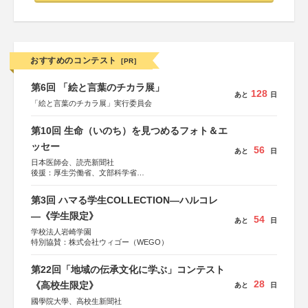
おすすめのコンテスト
[PR]
第6回 「絵と言葉のチカラ展」
128
あと
日
「絵と言葉のチカラ展」実行委員会
第10回 生命（いのち）を見つめるフォト＆エ
ッセー
56
あと
日
日本医師会、読売新聞社
後援：厚生労働省、文部科学省
協賛：東京海上日動火災保険株式会社、東京海上日動あん
しん生命保険株式会社
第3回 ハマる学生COLLECTION―ハルコレ
―《学生限定》
54
あと
日
学校法人岩崎学園
特別協賛：株式会社ウィゴー（WEGO）
第22回「地域の伝承文化に学ぶ」コンテスト
28
《高校生限定》
あと
日
國學院大學、高校生新聞社