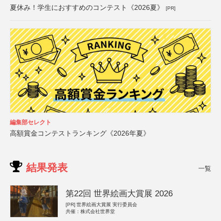
夏休み！学生におすすめのコンテスト《2026夏》
[PR]
編集部セレクト
高額賞金コンテストランキング《2026年夏》
結果発表
一覧
第22回 世界絵画大賞展 2026
[PR]
世界絵画大賞展 実行委員会
共催：株式会社世界堂