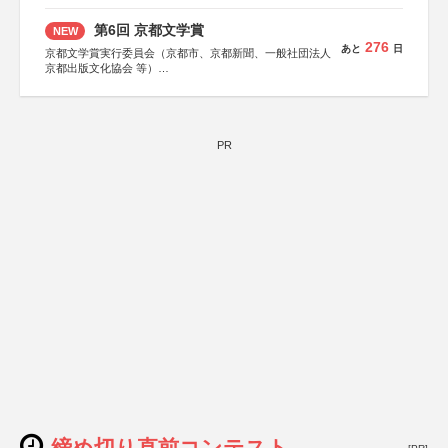
第6回 京都文学賞
NEW
276
あと
日
京都文学賞実行委員会（京都市、京都新聞、一般社団法人
京都出版文化協会 等）
協力：京都府書店商業組合、朝日新聞出版、
KADOKAWA、河出書房新社、幻冬舎、講談社、光文社、
集英社、小学館、祥伝社、新潮社、淡交社、ちいさいミシ
マ社、徳間書店、早川書房、PHP研究所、双葉社、文藝春
秋、ポプラ社、毎日新聞出版
PR
締め切り直前コンテスト