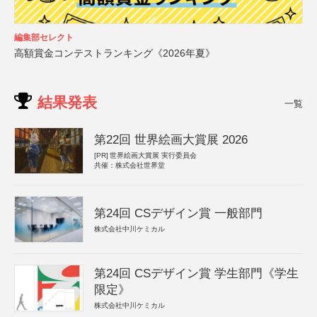
編集部セレクト
高額賞金コンテストランキング《2026年夏》
結果発表
一覧
第22回 世界絵画大賞展 2026
[PR]
世界絵画大賞展 実行委員会
共催：株式会社世界堂
第24回 CSデザイン賞 一般部門
株式会社中川ケミカル
第24回 CSデザイン賞 学生部門《学生
限定》
株式会社中川ケミカル