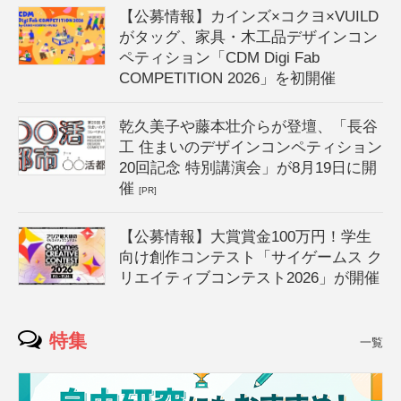
【公募情報】カインズ×コクヨ×VUILD
がタッグ、家具・木工品デザインコン
ペティション「CDM Digi Fab
COMPETITION 2026」を初開催
乾久美子や藤本壮介らが登壇、「長谷
工 住まいのデザインコンペティション
20回記念 特別講演会」が8月19日に開
催
[PR]
【公募情報】大賞賞金100万円！学生
向け創作コンテスト「サイゲームス ク
リエイティブコンテスト2026」が開催
特集
一覧