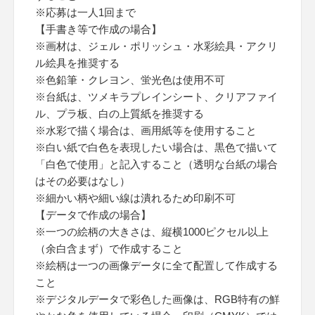
※応募は一人1回まで
【手書き等で作成の場合】
※画材は、ジェル・ポリッシュ・水彩絵具・アクリ
ル絵具を推奨する
※色鉛筆・クレヨン、蛍光色は使用不可
※台紙は、ツメキラプレインシート、クリアファイ
ル、プラ板、白の上質紙を推奨する
※水彩で描く場合は、画用紙等を使用すること
※白い紙で白色を表現したい場合は、黒色で描いて
「白色で使用」と記入すること（透明な台紙の場合
はその必要はなし）
※細かい柄や細い線は潰れるため印刷不可
【データで作成の場合】
※一つの絵柄の大きさは、縦横1000ピクセル以上
（余白含まず）で作成すること
※絵柄は一つの画像データに全て配置して作成する
こと
※デジタルデータで彩色した画像は、RGB特有の鮮