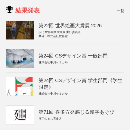
結果発表
一覧
第22回 世界絵画大賞展 2026
[PR]
世界絵画大賞展 実行委員会
共催：株式会社世界堂
第24回 CSデザイン賞 一般部門
株式会社中川ケミカル
第24回 CSデザイン賞 学生部門《学生
限定》
株式会社中川ケミカル
第71回 喜多方発感じる漢字あそび
漢字のまち喜多方