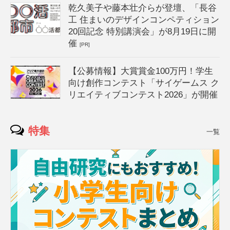
乾久美子や藤本壮介らが登壇、「長谷
工 住まいのデザインコンペティション
20回記念 特別講演会」が8月19日に開
催
[PR]
【公募情報】大賞賞金100万円！学生
向け創作コンテスト「サイゲームス ク
リエイティブコンテスト2026」が開催
特集
一覧