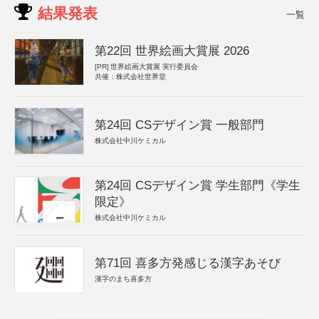
結果発表
一覧
第22回 世界絵画大賞展 2026
[PR]
世界絵画大賞展 実行委員会
共催：株式会社世界堂
第24回 CSデザイン賞 一般部門
株式会社中川ケミカル
第24回 CSデザイン賞 学生部門《学生
限定》
株式会社中川ケミカル
第71回 喜多方発感じる漢字あそび
漢字のまち喜多方