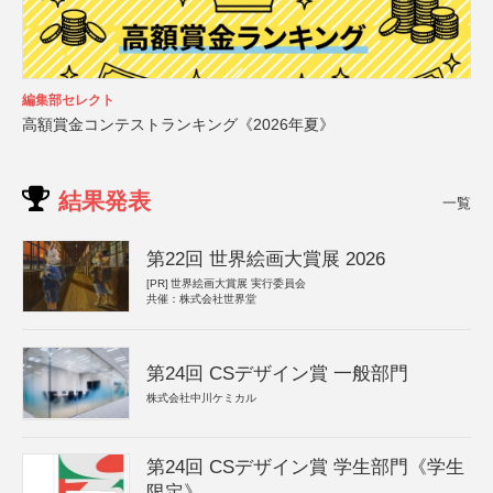
編集部セレクト
高額賞金コンテストランキング《2026年夏》
結果発表
一覧
第22回 世界絵画大賞展 2026
[PR]
世界絵画大賞展 実行委員会
共催：株式会社世界堂
第24回 CSデザイン賞 一般部門
株式会社中川ケミカル
第24回 CSデザイン賞 学生部門《学生
限定》