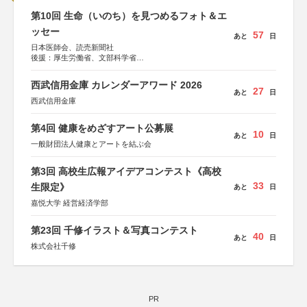
第10回 生命（いのち）を見つめるフォト＆エ
ッセー
57
あと
日
日本医師会、読売新聞社
後援：厚生労働省、文部科学省
協賛：東京海上日動火災保険株式会社、東京海上日動あん
しん生命保険株式会社
西武信用金庫 カレンダーアワード 2026
27
あと
日
西武信用金庫
第4回 健康をめざすアート公募展
10
あと
日
一般財団法人健康とアートを結ぶ会
第3回 高校生広報アイデアコンテスト《高校
33
生限定》
あと
日
嘉悦大学 経営経済学部
第23回 千修イラスト＆写真コンテスト
40
あと
日
株式会社千修
PR