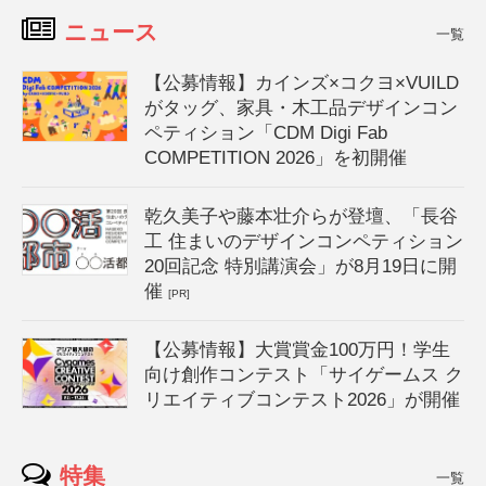
ニュース
一覧
【公募情報】カインズ×コクヨ×VUILD
がタッグ、家具・木工品デザインコン
ペティション「CDM Digi Fab
COMPETITION 2026」を初開催
乾久美子や藤本壮介らが登壇、「長谷
工 住まいのデザインコンペティション
20回記念 特別講演会」が8月19日に開
催
[PR]
【公募情報】大賞賞金100万円！学生
向け創作コンテスト「サイゲームス ク
リエイティブコンテスト2026」が開催
特集
一覧