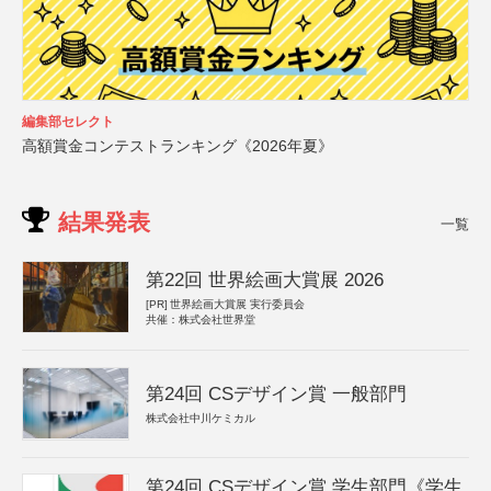
編集部セレクト
高額賞金コンテストランキング《2026年夏》
結果発表
一覧
第22回 世界絵画大賞展 2026
[PR]
世界絵画大賞展 実行委員会
共催：株式会社世界堂
第24回 CSデザイン賞 一般部門
株式会社中川ケミカル
第24回 CSデザイン賞 学生部門《学生