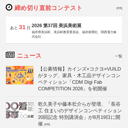
締め切り直前コンテスト
[PR]
2026 第37回 美浜美術展
31
あと
日
福井県美浜町、美浜町教育委員会、福井新聞社、関西電力株
式会社
ニュース
一覧
【公募情報】カインズ×コクヨ×VUILD
がタッグ、家具・木工品デザインコン
ペティション「CDM Digi Fab
COMPETITION 2026」を初開催
乾久美子や藤本壮介らが登壇、「長谷
工 住まいのデザインコンペティション
20回記念 特別講演会」が8月19日に開
催
[PR]