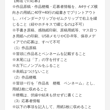
【郵送での応募】
※作品原稿・作品梗概・応募者情報を、A4サイズ横
向きの用紙に40字×40行の縦書きでプリントアウト
し、バインダークリップかゼムクリップで右上を綴
じること（紐やホチキスで綴じるのは不可）
※手書き原稿、感熱紙印刷、原稿用紙等、マス目つ
き用紙への印刷、USBメモリやCD-R等、保存メデ
ィアでの応募は、すべて不可
（1）作品原稿
※冒頭に作品名とペンネームを記載すること
※末尾には「了」の字を付すこと
※左下にノンブルをふること
※表紙はつけないこと
（2）作品梗概
※冒頭一行を「作品名 梗概 ペンネーム」とし、
用紙1枚に収めること
※梗概は、伏線や結末も伏せずに書くこと
（3）応募者情報
※以下の事項を記入して、用紙1枚に収めること