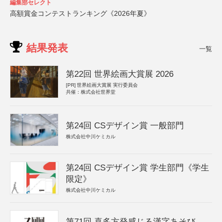
編集部セレクト
高額賞金コンテストランキング《2026年夏》
結果発表
一覧
第22回 世界絵画大賞展 2026
[PR]
世界絵画大賞展 実行委員会
共催：株式会社世界堂
第24回 CSデザイン賞 一般部門
株式会社中川ケミカル
第24回 CSデザイン賞 学生部門《学生
限定》
株式会社中川ケミカル
第71回 喜多方発感じる漢字あそび