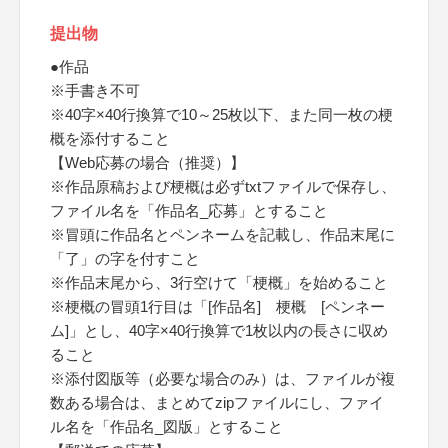
提出物
●作品
※手書き不可
※40字×40行換算で10～25枚以下、また同一枚の梗
概を添付すること
【Web応募の場合（推奨）】
※作品原稿および梗概は必ずtxtファイルで保存し、
ファイル名を「作品名_応募」とすること
※冒頭に作品名とペンネームを記載し、作品末尾に
「了」の字を付すこと
※作品末尾から、3行空けて「梗概」を始めること
※梗概の冒頭1行目は「[作品名] 梗概 [ペンネー
ム]」とし、40字×40行換算で1枚以内の長さに収め
ること
※添付図版等（必要な場合のみ）は、ファイルが複
数ある場合は、まとめてzipファイルにし、ファイ
ル名を「作品名_図版」とすること