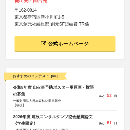
提出先・問合先
〒162-0814
東京都新宿区新小川町1-5
東京創元社編集部 創元SF短編賞 TR係
公式ホームページ
おすすめのコンテスト
[PR]
令和8年度 山火事予防ポスター用原画・標語
の募集
52
あと
日
一般財団法人日本森林林業振興会
【後援】
総務省消防庁、文部科学省、林野庁、全国森林組合連合
会、森林火災対策協会
2026年度 建設コンサルタンツ協会懸賞論文
51
《学生限定》
あと
日