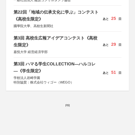
一般社団法人 建設コンサルタンツ協会
第22回「地域の伝承文化に学ぶ」コンテスト
25
《高校生限定》
あと
日
國學院大學、高校生新聞社
第3回 高校生広報アイデアコンテスト《高校
29
生限定》
あと
日
嘉悦大学 経営経済学部
第3回 ハマる学生COLLECTION―ハルコレ
―《学生限定》
51
あと
日
学校法人岩崎学園
特別協賛：株式会社ウィゴー（WEGO）
PR