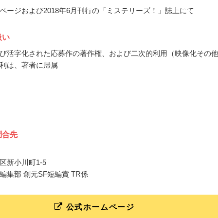
ページおよび2018年6月刊行の「ミステリーズ！」誌上にて
扱い
び活字化された応募作の著作権、および二次的利用（映像化その
利は、著者に帰属
問合先
区新小川町1-5
編集部 創元SF短編賞 TR係
公式ホームページ