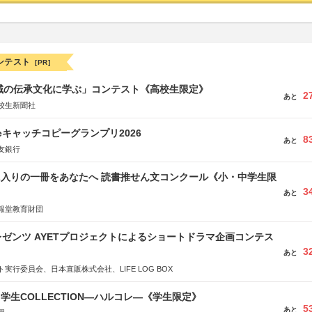
ンテスト
[PR]
地域の伝承文化に学ぶ」コンテスト《高校生限定》
2
あと
校生新聞社
veキャッチコピーグランプリ2026
8
あと
友銀行
に入りの一冊をあなたへ 読書推せん文コンクール《小・中学生限
3
あと
報堂教育財団
ゼンツ AYETプロジェクトによるショートドラマ企画コンテス
3
あと
実行委員会、日本直販株式会社、LIFE LOG BOX
る学生COLLECTION―ハルコレ―《学生限定》
5
あと