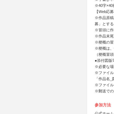
※40字×
【Web応
※作品原稿
募」とする
※冒頭に作
※作品末尾
※梗概の冒
※梗概は、
（梗概冒頭
●添付図版
※必要な場
※ファイル
「作品名_
※ファイル
※郵送での
参加方法
公式ホーム