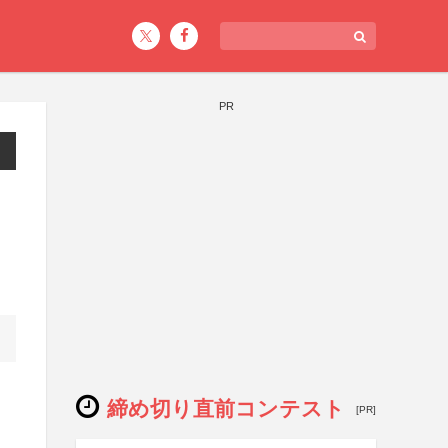
PR
締め切り直前コンテスト
[PR]