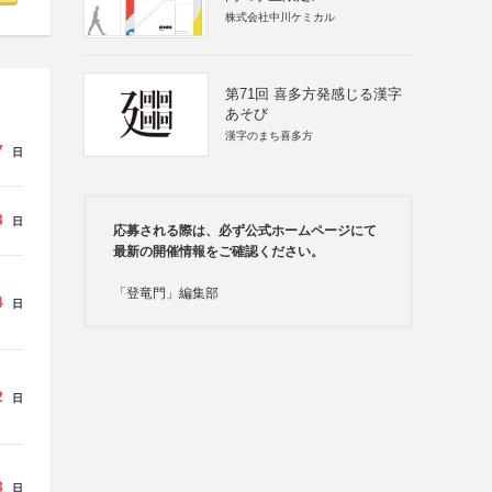
株式会社中川ケミカル
第71回 喜多方発感じる漢字
あそび
漢字のまち喜多方
7
日
3
日
応募される際は、必ず公式ホームページにて
最新の開催情報をご確認ください。
「登竜門」編集部
4
日
2
日
3
日