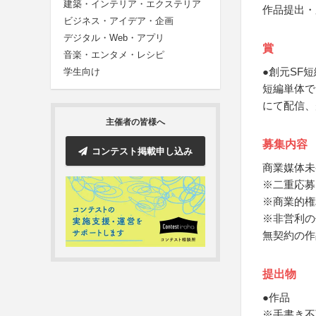
建築・インテリア・エクステリア
作品提出・
ビジネス・アイデア・企画
デジタル・Web・アプリ
賞
音楽・エンタメ・レシピ
●創元SF
学生向け
短編単体で
にて配信、
主催者の皆様へ
募集内容
コンテスト掲載申し込み
商業媒体未
※二重応募
※商業的権
※非営利の
無契約の作
提出物
●作品
※手書き不