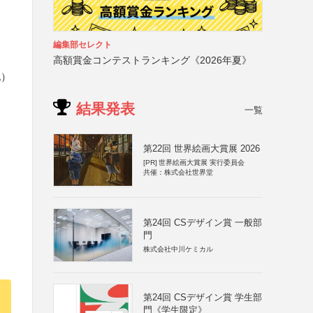
編集部セレクト
高額賞金コンテストランキング《2026年夏》
他）
結果発表
一覧
第22回 世界絵画大賞展 2026
[PR]
世界絵画大賞展 実行委員会
共催：株式会社世界堂
第24回 CSデザイン賞 一般部
門
株式会社中川ケミカル
第24回 CSデザイン賞 学生部
門《学生限定》