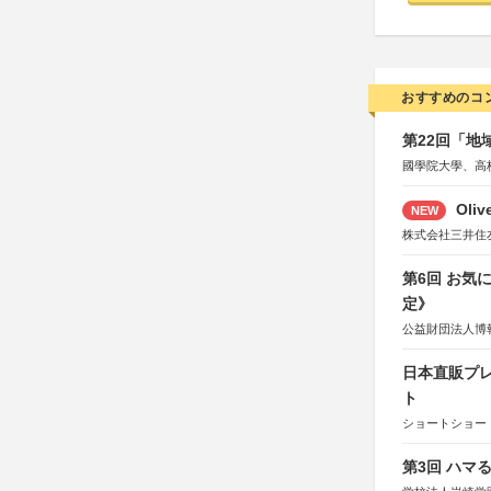
おすすめのコ
第22回「
國學院大學、高
Oli
NEW
株式会社三井住
第6回 お気
定》
公益財団法人博
日本直販プレ
ト
ショートショート
第3回 ハマ