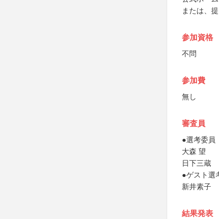
または、提
参加資格
不問
参加費
無し
審査員
●選考委員
大森 望
日下三蔵
●ゲスト選
新井素子
結果発表