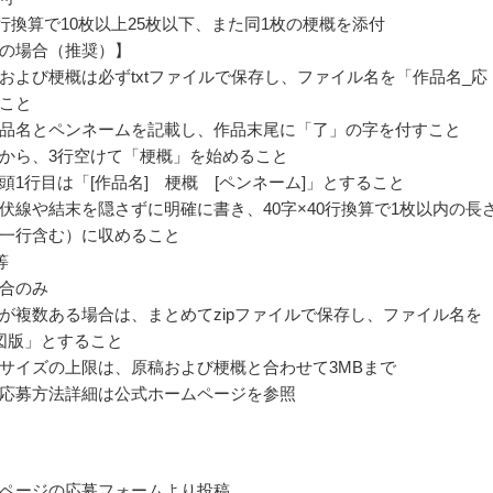
40行換算で10枚以上25枚以下、また同1枚の梗概を添付
募の場合（推奨）】
および梗概は必ずtxtファイルで保存し、ファイル名を「作品名_応
こと
品名とペンネームを記載し、作品末尾に「了」の字を付すこと
から、3行空けて「梗概」を始めること
頭1行目は「[作品名] 梗概 [ペンネーム]」とすること
伏線や結末を隠さずに明確に書き、40字×40行換算で1枚以内の長
一行含む）に収めること
等
合のみ
が複数ある場合は、まとめてzipファイルで保存し、ファイル名を
図版」とすること
サイズの上限は、原稿および梗概と合わせて3MBまで
応募方法詳細は公式ホームページを参照
ページの応募フォームより投稿