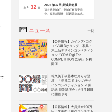
2026 第37回 美浜美術展
32
あと
日
福井県美浜町、美浜町教育委員
会、福井新聞社、関西電力株式会
社
、
ニュース
一覧
」
【公募情報】カインズ×コク
ヨ×VUILDがタッグ、家具・
木工品デザインコンペティシ
ョン「CDM Digi Fab
COMPETITION 2026」を初
開催
る
乾久美子や藤本壮介らが登
いて
壇、「長谷工 住まいのデザ
インコンペティション 20回
記念 特別講演会」が8月19日
に開催
[PR]
【公募情報】大賞賞金100万
円！学生向け創作コンテスト