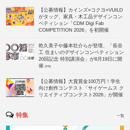
【公募情報】カインズ×コクヨ×VUILD
がタッグ、家具・木工品デザインコン
ペティション「CDM Digi Fab
COMPETITION 2026」を初開催
乾久美子や藤本壮介らが登壇、「長谷
工 住まいのデザインコンペティション
20回記念 特別講演会」が8月19日に開
催
[PR]
【公募情報】大賞賞金100万円！学生
向け創作コンテスト「サイゲームス ク
リエイティブコンテスト2026」が開催
特集
一覧