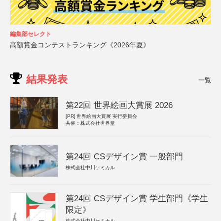
編集部セレクト
高額賞金コンテストランキング《2026年夏》
結果発表
一覧
第22回 世界絵画大賞展 2026
[PR]
世界絵画大賞展 実行委員会
共催：株式会社世界堂
第24回 CSデザイン賞 一般部門
株式会社中川ケミカル
第24回 CSデザイン賞 学生部門《学生
限定》
株式会社中川ケミカル