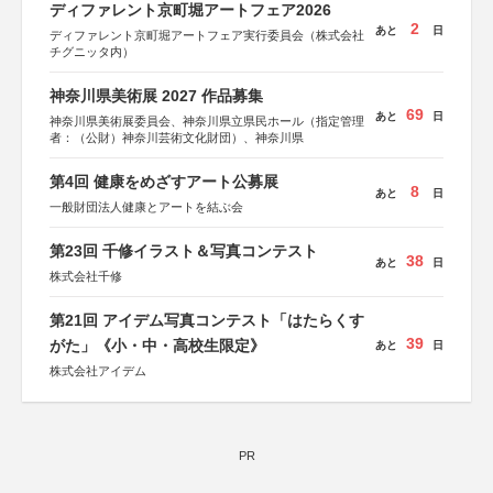
ディファレント京町堀アートフェア2026
2
あと
日
ディファレント京町堀アートフェア実行委員会（株式会社
チグニッタ内）
神奈川県美術展 2027 作品募集
69
あと
日
神奈川県美術展委員会、神奈川県立県民ホール（指定管理
者：（公財）神奈川芸術文化財団）、神奈川県
第4回 健康をめざすアート公募展
8
あと
日
一般財団法人健康とアートを結ぶ会
第23回 千修イラスト＆写真コンテスト
38
あと
日
株式会社千修
第21回 アイデム写真コンテスト「はたらくす
39
がた」《小・中・高校生限定》
あと
日
株式会社アイデム
PR