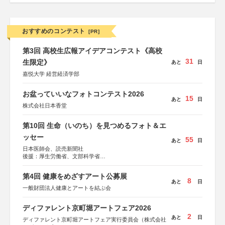
おすすめのコンテスト
[PR]
第3回 高校生広報アイデアコンテスト《高校
31
生限定》
あと
日
嘉悦大学 経営経済学部
お盆っていいなフォトコンテスト2026
15
あと
日
株式会社日本香堂
第10回 生命（いのち）を見つめるフォト＆エ
ッセー
55
あと
日
日本医師会、読売新聞社
後援：厚生労働省、文部科学省
協賛：東京海上日動火災保険株式会社、東京海上日動あん
しん生命保険株式会社
第4回 健康をめざすアート公募展
8
あと
日
一般財団法人健康とアートを結ぶ会
ディファレント京町堀アートフェア2026
2
あと
日
ディファレント京町堀アートフェア実行委員会（株式会社