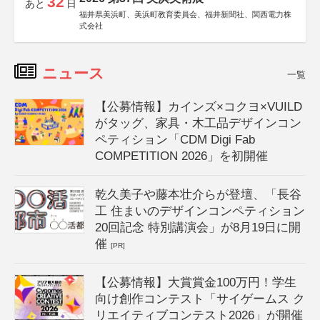
32
あと
日
福井県美浜町、美浜町教育委員会、福井新聞社、関西電力株
式会社
ニュース
一覧
【公募情報】カインズ×コクヨ×VUILD
がタッグ、家具・木工品デザインコン
ペティション「CDM Digi Fab
COMPETITION 2026」を初開催
乾久美子や藤本壮介らが登壇、「長谷
工 住まいのデザインコンペティション
20回記念 特別講演会」が8月19日に開
催
[PR]
【公募情報】大賞賞金100万円！学生
向け創作コンテスト「サイゲームス ク
リエイティブコンテスト2026」が開催