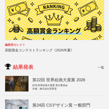
編集部セレクト
高額賞金コンテストランキング《2026年夏》
結果発表
一覧
第22回 世界絵画大賞展 2026
[PR]
世界絵画大賞展 実行委員会
共催：株式会社世界堂
第24回 CSデザイン賞 一般部門