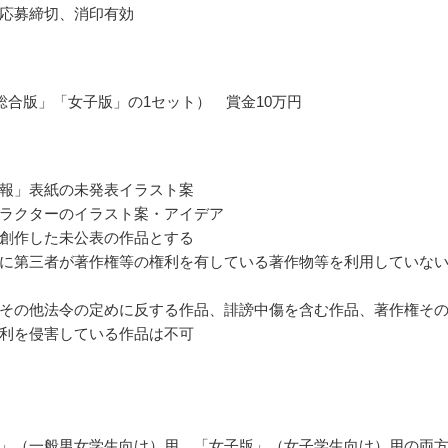
応募締切、消印有効
総合版」「女子版」の1セット） 賞金10万円
報」表紙の未発表イラスト案
ラクターのイラスト案・アイデア
創作した未公表の作品とする
に第三者が著作権等の権利を有している著作物等を利用していな
その他法令の定めに反する作品、誹謗中傷を含む作品、著作権そ
利を侵害している作品は不可
」（一般男女学生向け）用、「女子版」（女子学生向け）用の両