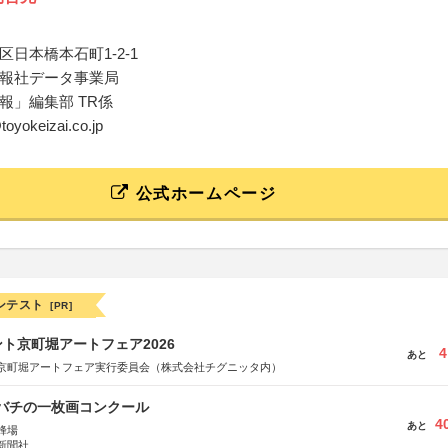
日本橋本石町1-2-1
報社データ事業局
報」編集部 TR係
toyokeizai.co.jp
公式ホームページ
ンテスト
[PR]
ト京町堀アートフェア2026
4
あと
京町堀アートフェア実行委員会（株式会社チグニッタ内）
ツバチの一枚画コンクール
4
あと
蜂場
新聞社