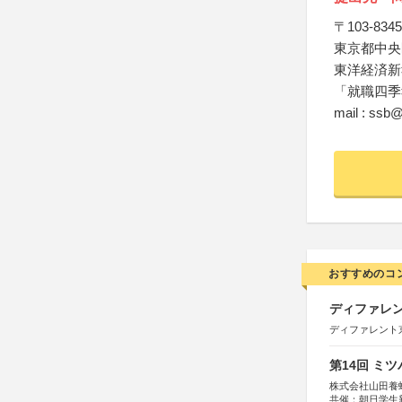
〒103-8345
東京都中央区
東洋経済新
「就職四季
mail : ssb@
おすすめのコ
ディファレン
ディファレント
第14回 ミ
株式会社山田養
共催：朝日学生