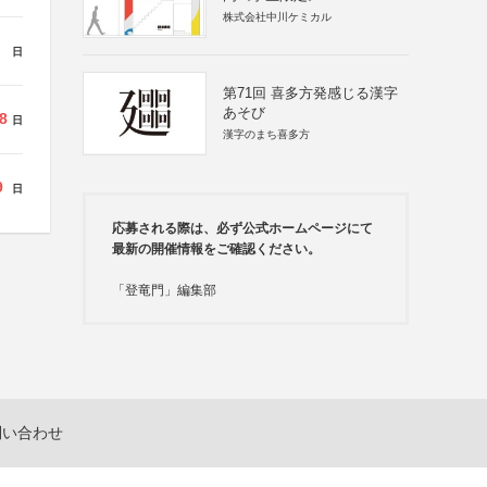
株式会社中川ケミカル
日
第71回 喜多方発感じる漢字
あそび
8
日
漢字のまち喜多方
9
日
応募される際は、必ず公式ホームページにて
最新の開催情報をご確認ください。
「登竜門」編集部
問い合わせ