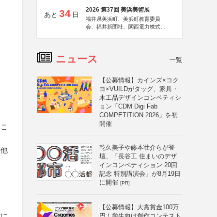
2026 第37回 美浜美術展
34
あと
日
福井県美浜町、美浜町教育委員
会、福井新聞社、関西電力株式会
社
ニュース
一覧
【公募情報】カインズ×コク
ヨ×VUILDがタッグ、家具・
木工品デザインコンペティシ
ョン「CDM Digi Fab
COMPETITION 2026」を初
開催
いこ
乾久美子や藤本壮介らが登
の他
壇、「長谷工 住まいのデザ
インコンペティション 20回
記念 特別講演会」が8月19日
に開催
[PR]
【公募情報】大賞賞金100万
方に
円！学生向け創作コンテスト