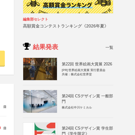
編集部セレクト
高額賞金コンテストランキング《2026年夏》
結果発表
一覧
第22回 世界絵画大賞展 2026
[PR]
世界絵画大賞展 実行委員会
共催：株式会社世界堂
第24回 CSデザイン賞 一般部
門
日
株式会社中川ケミカル
0
第24回 CSデザイン賞 学生部
日
門《学生限定》