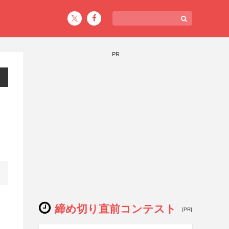
PR
》
締め切り直前コンテスト
[PR]