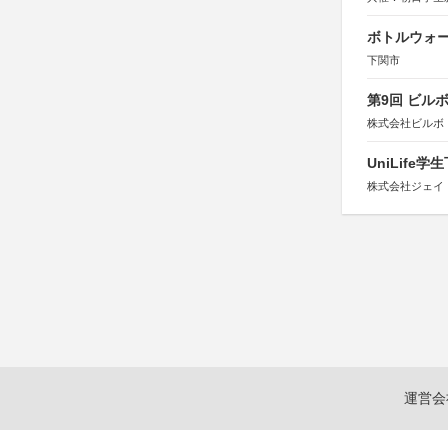
ボトルウォ
下関市
第9回 ビル
株式会社ビルボ
UniLif
株式会社ジェイ
運営会