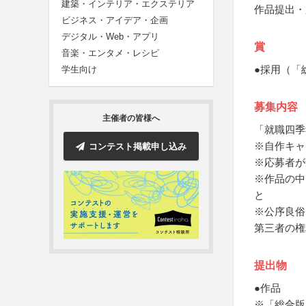
建築・インテリア・エクステリア
作品提出・
ビジネス・アイデア・企画
デジタル・Web・アプリ
賞
音楽・エンタメ・レシピ
●採用（「
学生向け
募集内容
主催者の皆様へ
「就職四季
※自作キャ
コンテスト掲載申し込み
※応募者が
※作品の中
と
※公序良俗
第三者の権
提出物
●作品
※「総合版