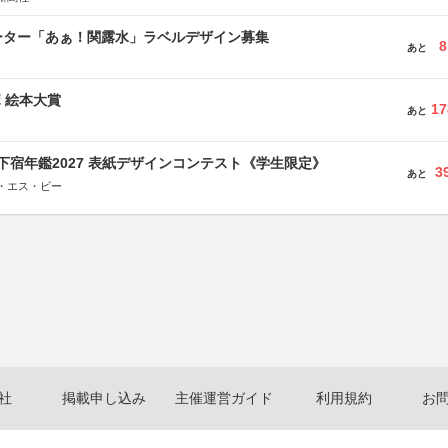
ーター「あぁ！関露水」ラベルデザイン募集
8
あと
ボ 絵本大賞
17
あと
e学生下宿年鑑2027 表紙デザインコンテスト《学生限定》
3
あと
・エス・ビー
社
掲載申し込み
主催運営ガイド
利用規約
お