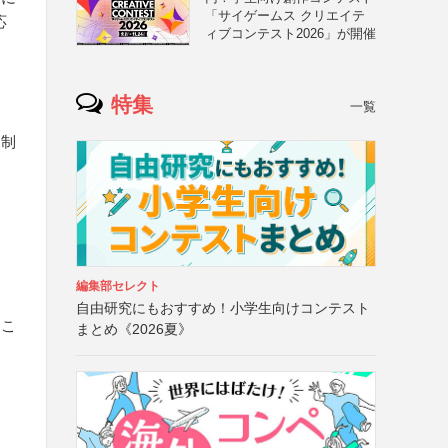
「サイゲームス クリエイテ
応
ィブコンテスト2026」が開催
特集
一覧
・制
、
）
編集部セレクト
自由研究にもおすすめ！小学生向けコンテスト
るこ
まとめ《2026夏》