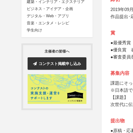
建築・インテリア・エクステリア
ビジネス・アイデア・企画
2019年09月
デジタル・Web・アプリ
作品提出･
音楽・エンタメ・レシピ
学生向け
賞
●最優秀賞
●優良賞 
主催者の皆様へ
●審査委員
コンテスト掲載申し込み
募集内容
課題にそっ
※日本語で
【課題】
次世代に伝
提出物
●原稿・応