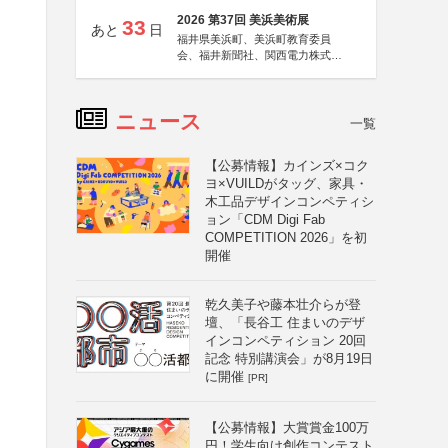
2026 第37回 美浜美術展
33
あと
日
福井県美浜町、美浜町教育委員
会、福井新聞社、関西電力株式会
社
ニュース
一覧
【公募情報】カインズ×コク
ヨ×VUILDがタッグ、家具・
木工品デザインコンペティシ
ョン「CDM Digi Fab
COMPETITION 2026」を初
開催
乾久美子や藤本壮介らが登
壇、「長谷工 住まいのデザ
インコンペティション 20回
記念 特別講演会」が8月19日
に開催
[PR]
【公募情報】大賞賞金100万
円！学生向け創作コンテスト