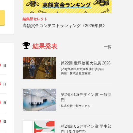
編集部セレクト
高額賞金コンテストランキング《2026年夏》
結果発表
一覧
第22回 世界絵画大賞展 2026
0
日
[PR]
世界絵画大賞展 実行委員会
共催：株式会社世界堂
3
日
第24回 CSデザイン賞 一般部
門
4
日
株式会社中川ケミカル
8
日
第24回 CSデザイン賞 学生部
門《学生限定》