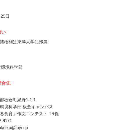
月29日
扱い
諸権利は東洋大学に帰属
食環境科学部
問合先
板倉町泉野1-1-1
環境科学部 板倉キャンパス
る食育」作文コンテスト TR係
82-9171
okuiku@toyo.jp