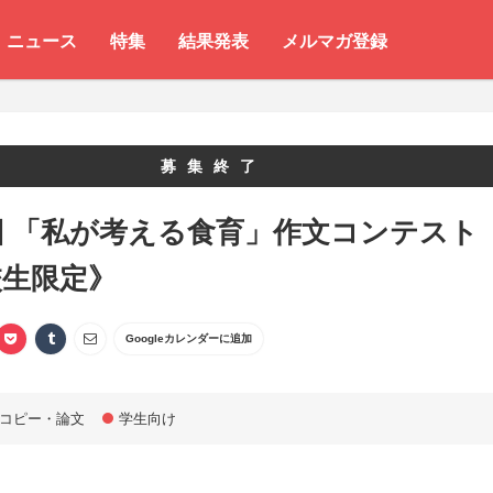
ニュース
特集
結果発表
メルマガ登録
募集終了
回 「私が考える食育」作文コンテスト
校生限定》
Googleカレンダーに追加
コピー・論文
学生向け