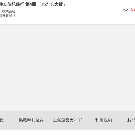
住友信託銀行 第4回 「わたし大賞」
5
あと
行株式会社
朝日新聞社
株式会社
社
掲載申し込み
主催運営ガイド
利用規約
お