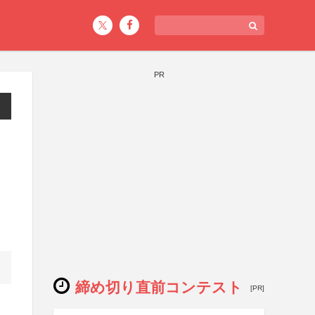
PR
締め切り直前コンテスト
[PR]