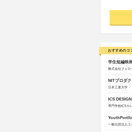
おすすめのコ
学生短編映画
株式会社フェロ
NITプロダ
日本工業大学
ICS DESI
専門学校ICSカ
YouthPortfo
一般社団法人ユ