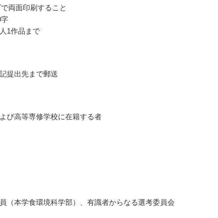
ズで両面印刷すること
0字
人1作品まで
記提出先まで郵送
よび高等専修学校に在籍する者
員（本学食環境科学部）、有識者からなる選考委員会