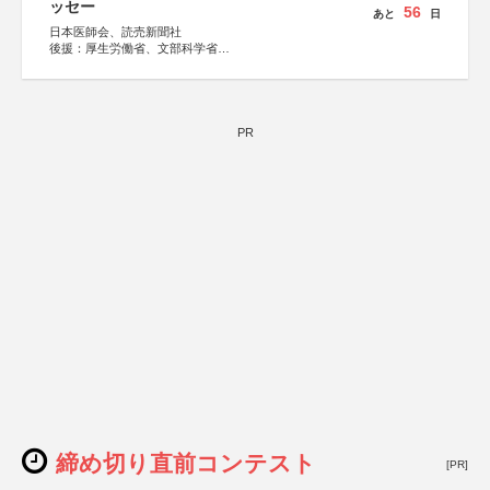
ッセー
56
あと
日
日本医師会、読売新聞社
後援：厚生労働省、文部科学省
協賛：東京海上日動火災保険株式会社、東京海上日動あん
しん生命保険株式会社
PR
締め切り直前コンテスト
[PR]