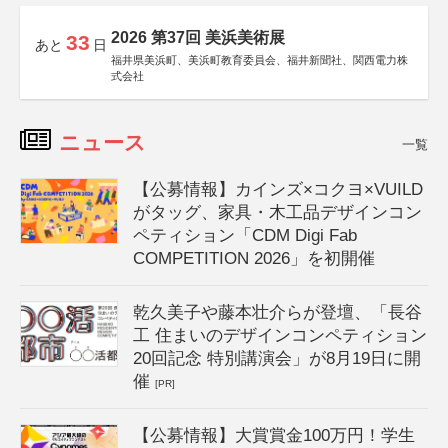
2026 第37回 美浜美術展
33
あと
日
福井県美浜町、美浜町教育委員会、福井新聞社、関西電力株
式会社
ニュース
一覧
【公募情報】カインズ×コクヨ×VUILD
がタッグ、家具・木工品デザインコン
ペティション「CDM Digi Fab
COMPETITION 2026」を初開催
乾久美子や藤本壮介らが登壇、「長谷
工 住まいのデザインコンペティション
20回記念 特別講演会」が8月19日に開
催
[PR]
【公募情報】大賞賞金100万円！学生