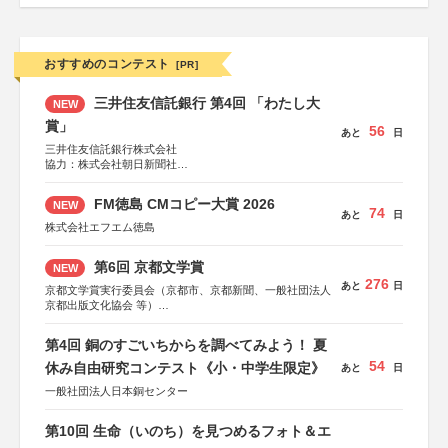
おすすめのコンテスト
[PR]
三井住友信託銀行 第4回 「わたし大
NEW
賞」
56
あと
日
三井住友信託銀行株式会社
協力：株式会社朝日新聞社
後援：日本郵便株式会社
FM徳島 CMコピー大賞 2026
NEW
74
あと
日
株式会社エフエム徳島
第6回 京都文学賞
NEW
276
あと
日
京都文学賞実行委員会（京都市、京都新聞、一般社団法人
京都出版文化協会 等）
協力：京都府書店商業組合、朝日新聞出版、
KADOKAWA、河出書房新社、幻冬舎、講談社、光文社、
第4回 銅のすごいちからを調べてみよう！ 夏
集英社、小学館、祥伝社、新潮社、淡交社、ちいさいミシ
54
マ社、徳間書店、早川書房、PHP研究所、双葉社、文藝春
休み自由研究コンテスト《小・中学生限定》
あと
日
秋、ポプラ社、毎日新聞出版
一般社団法人日本銅センター
第10回 生命（いのち）を見つめるフォト＆エ