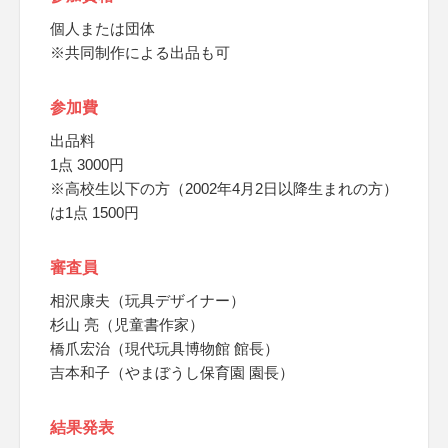
個人または団体
※共同制作による出品も可
参加費
出品料
1点 3000円
※高校生以下の方（2002年4月2日以降生まれの方）
は1点 1500円
審査員
相沢康夫（玩具デザイナー）
杉山 亮（児童書作家）
橋爪宏治（現代玩具博物館 館長）
吉本和子（やまぼうし保育園 園長）
結果発表