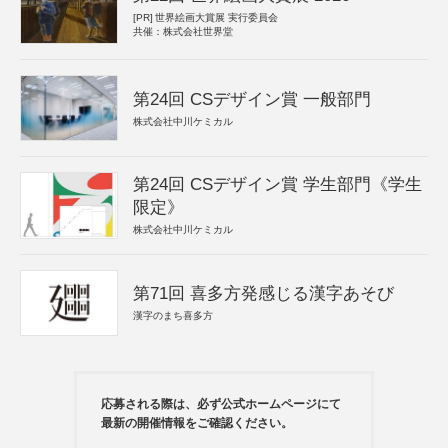
[PR]
世界絵画大賞展 実行委員会
共催：株式会社世界堂
第24回 CSデザイン賞 一般部門
株式会社中川ケミカル
第24回 CSデザイン賞 学生部門《学生
限定》
株式会社中川ケミカル
第71回 喜多方発感じる漢字あそび
漢字のまち喜多方
応募される際は、必ず公式ホームページにて
最新の開催情報をご確認ください。