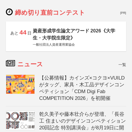
締め切り直前コンテスト
[PR]
資産形成学生論文アワード 2026《大学
44
あと
日
生・大学院生限定》
一般社団法人資産運用業協会
ニュース
一覧
【公募情報】カインズ×コクヨ×VUILD
がタッグ、家具・木工品デザインコン
ペティション「CDM Digi Fab
COMPETITION 2026」を初開催
乾久美子や藤本壮介らが登壇、「長谷
工 住まいのデザインコンペティション
20回記念 特別講演会」が8月19日に開