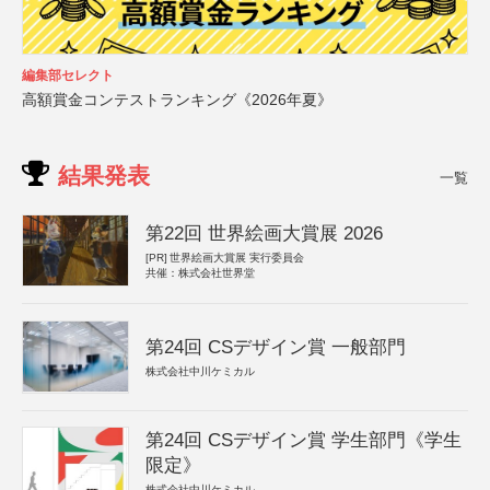
編集部セレクト
高額賞金コンテストランキング《2026年夏》
結果発表
一覧
第22回 世界絵画大賞展 2026
[PR]
世界絵画大賞展 実行委員会
共催：株式会社世界堂
第24回 CSデザイン賞 一般部門
株式会社中川ケミカル
第24回 CSデザイン賞 学生部門《学生
限定》
株式会社中川ケミカル