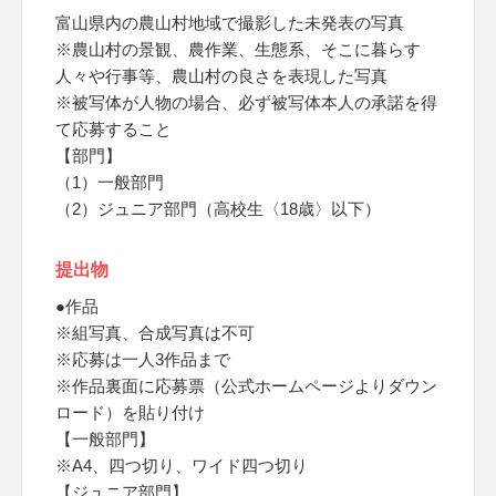
富山県内の農山村地域で撮影した未発表の写真
※農山村の景観、農作業、生態系、そこに暮らす
人々や行事等、農山村の良さを表現した写真
※被写体が人物の場合、必ず被写体本人の承諾を得
て応募すること
【部門】
（1）一般部門
（2）ジュニア部門（高校生〈18歳〉以下）
提出物
●作品
※組写真、合成写真は不可
※応募は一人3作品まで
※作品裏面に応募票（公式ホームページよりダウン
ロード）を貼り付け
【一般部門】
※A4、四つ切り、ワイド四つ切り
【ジュニア部門】