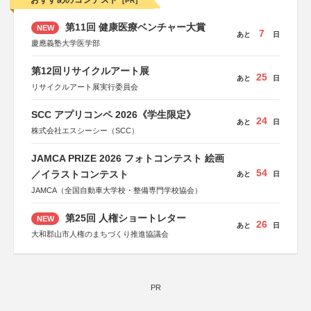
おすすめのコンテスト
[PR]
第11回 健康医療ベンチャー大賞
NEW
7
あと
日
慶應義塾大学医学部
第12回リサイクルアート展
25
あと
日
リサイクルアート展実行委員会
SCC アプリコンペ 2026《学生限定》
24
あと
日
株式会社エスシーシー（SCC）
JAMCA PRIZE 2026 フォトコンテスト 絵画
54
／イラストコンテスト
あと
日
JAMCA（全国自動車大学校・整備専門学校協会）
第25回 人権ショートレター
NEW
26
あと
日
大和郡山市人権のまちづくり推進協議会
PR