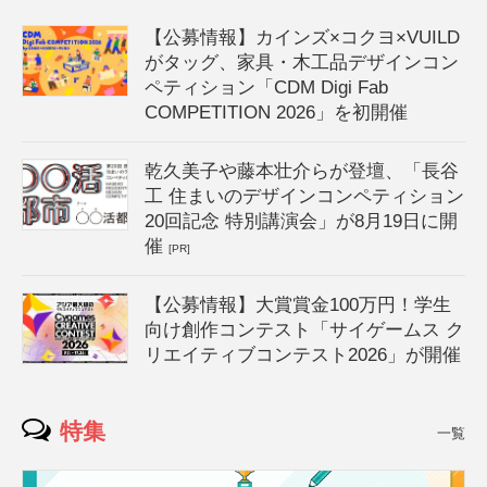
【公募情報】カインズ×コクヨ×VUILD
がタッグ、家具・木工品デザインコン
ペティション「CDM Digi Fab
COMPETITION 2026」を初開催
乾久美子や藤本壮介らが登壇、「長谷
工 住まいのデザインコンペティション
20回記念 特別講演会」が8月19日に開
催
[PR]
【公募情報】大賞賞金100万円！学生
向け創作コンテスト「サイゲームス ク
リエイティブコンテスト2026」が開催
特集
一覧