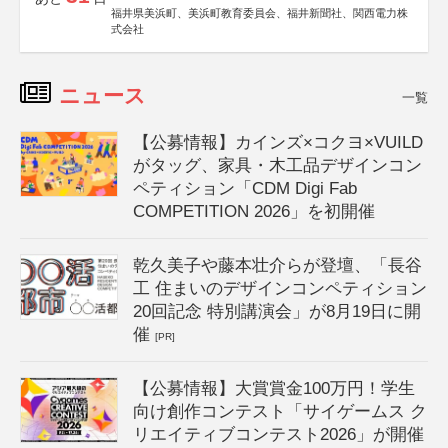
福井県美浜町、美浜町教育委員会、福井新聞社、関西電力株
式会社
ニュース
一覧
【公募情報】カインズ×コクヨ×VUILD
がタッグ、家具・木工品デザインコン
ペティション「CDM Digi Fab
COMPETITION 2026」を初開催
乾久美子や藤本壮介らが登壇、「長谷
工 住まいのデザインコンペティション
20回記念 特別講演会」が8月19日に開
催
[PR]
【公募情報】大賞賞金100万円！学生
向け創作コンテスト「サイゲームス ク
リエイティブコンテスト2026」が開催