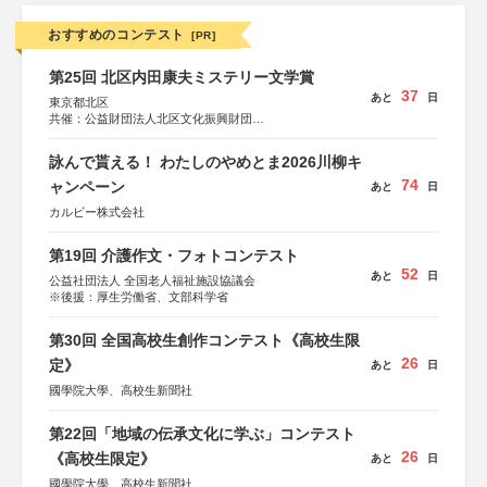
おすすめのコンテスト
[PR]
第25回 北区内田康夫ミステリー文学賞
37
あと
日
東京都北区
共催：公益財団法人北区文化振興財団
協力：一般財団法人内田康夫財団
協賛：株式会社実業之日本社
詠んで貰える！ わたしのやめとま2026川柳キ
74
ャンペーン
あと
日
カルビー株式会社
第19回 介護作文・フォトコンテスト
52
あと
日
公益社団法人 全国老人福祉施設協議会
※後援：厚生労働省、文部科学省
第30回 全国高校生創作コンテスト《高校生限
26
定》
あと
日
國學院大學、高校生新聞社
第22回「地域の伝承文化に学ぶ」コンテスト
26
《高校生限定》
あと
日
國學院大學、高校生新聞社