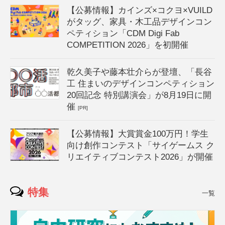
【公募情報】カインズ×コクヨ×VUILD
がタッグ、家具・木工品デザインコン
ペティション「CDM Digi Fab
COMPETITION 2026」を初開催
乾久美子や藤本壮介らが登壇、「長谷
工 住まいのデザインコンペティション
20回記念 特別講演会」が8月19日に開
催
[PR]
【公募情報】大賞賞金100万円！学生
向け創作コンテスト「サイゲームス ク
リエイティブコンテスト2026」が開催
特集
一覧