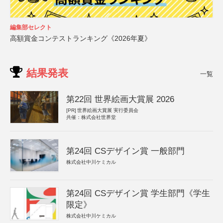
編集部セレクト
高額賞金コンテストランキング《2026年夏》
結果発表
一覧
第22回 世界絵画大賞展 2026
[PR]
世界絵画大賞展 実行委員会
共催：株式会社世界堂
第24回 CSデザイン賞 一般部門
株式会社中川ケミカル
第24回 CSデザイン賞 学生部門《学生
限定》
株式会社中川ケミカル