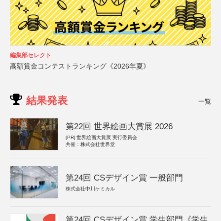
編集部セレクト
高額賞金コンテストランキング《2026年夏》
結果発表
一覧
第22回 世界絵画大賞展 2026
[PR]
世界絵画大賞展 実行委員会
共催：株式会社世界堂
第24回 CSデザイン賞 一般部門
株式会社中川ケミカル
第24回 CSデザイン賞 学生部門《学生