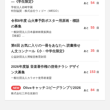
―《学生限定》
54
あと
日
学校法人岩崎学園
特別協賛：株式会社ウィゴー（WEGO）
令和8年度 山火事予防ポスター用原画・標語
の募集
55
あと
日
一般財団法人日本森林林業振興会
【後援】
総務省消防庁、文部科学省、林野庁、全国森林組合連合
会、森林火災対策協会
第6回 お気に入りの一冊をあなたへ 読書推せ
35
ん文コンクール《小・中学生限定》
あと
日
公益財団法人博報堂教育財団
2026年度版 音楽著作権の啓発チラシ デザイ
153
ン大募集
あと
日
一般社団法人カラオケ使用者連盟
Oliveキャッチコピーグランプリ2026
NEW
84
あと
日
株式会社三井住友銀行