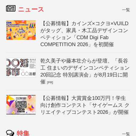
ニュース
一覧
【公募情報】カインズ×コクヨ×VUILD
がタッグ、家具・木工品デザインコン
ペティション「CDM Digi Fab
COMPETITION 2026」を初開催
乾久美子や藤本壮介らが登壇、「長谷
工 住まいのデザインコンペティション
20回記念 特別講演会」が8月19日に開
催
[PR]
【公募情報】大賞賞金100万円！学生
向け創作コンテスト「サイゲームス ク
リエイティブコンテスト2026」が開催
特集
一覧