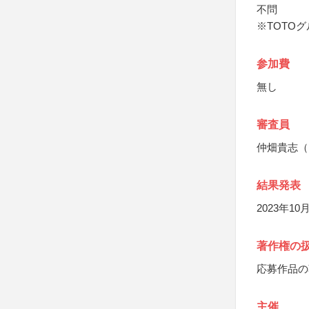
不問
※TOTO
参加費
無し
審査員
仲畑貴志（
結果発表
2023年
著作権の
応募作品の
主催