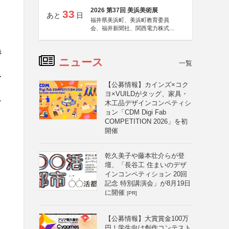
2026 第37回 美浜美術展
33
あと
日
福井県美浜町、美浜町教育委員
会、福井新聞社、関西電力株式会
社
き
ニュース
一覧
・
【公募情報】カインズ×コク
ヨ×VUILDがタッグ、家具・
ー
木工品デザインコンペティシ
ョン「CDM Digi Fab
COMPETITION 2026」を初
開催
乾久美子や藤本壮介らが登
壇、「長谷工 住まいのデザ
インコンペティション 20回
記念 特別講演会」が8月19日
に開催
[PR]
【公募情報】大賞賞金100万
円！学生向け創作コンテスト