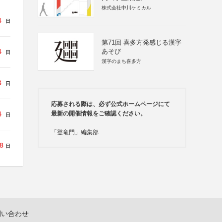
株式会社中川ケミカル
4
日
第71回 喜多方発感じる漢字
4
あそび
日
漢字のまち喜多方
8
日
応募される際は、必ず公式ホームページにて
4
最新の開催情報をご確認ください。
日
「登竜門」編集部
8
日
問い合わせ