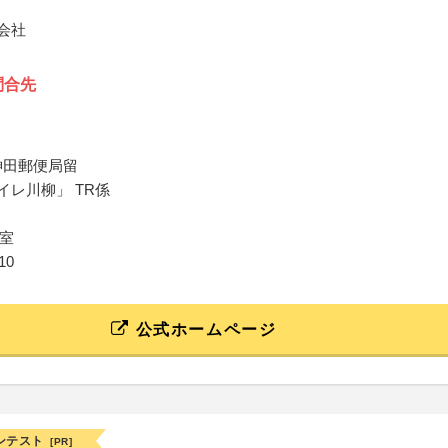
式会社
問合先
神田郵便局留
イレ川柳」 TR係
室
10
公式ホームページ
ンテスト
[PR]