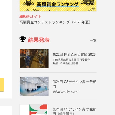
編集部セレクト
高額賞金コンテストランキング《2026年夏》
結果発表
一覧
第22回 世界絵画大賞展 2026
[PR]
世界絵画大賞展 実行委員会
共催：株式会社世界堂
第24回 CSデザイン賞 一般部
門
株式会社中川ケミカル
第24回 CSデザイン賞 学生部
門《学生限定》