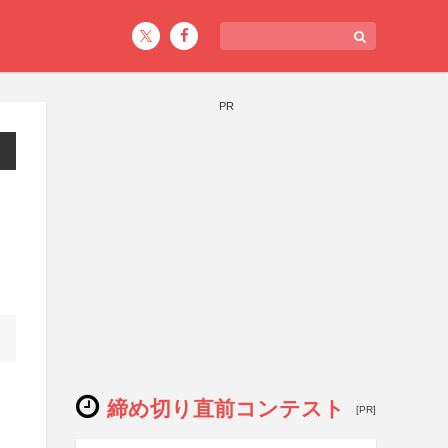
PR
締め切り直前コンテスト
[PR]