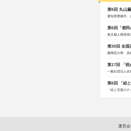
第6回 丸山
愛知県豊橋市、
第6回「都民
東京都人権啓発
第30回 全
國學院大學、高
第17回 「
一般社団法人武
第6回 「絵
「絵と言葉のチ
運営会