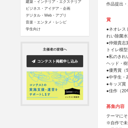
建築・インテリア・エクステリア
作品提出・
ビジネス・アイデア・企画
デジタル・Web・アプリ
賞
音楽・エンタメ・レシピ
●ネオレス
学生向け
れい除菌水
●仲畑貴志
トイレ模型
主催者の皆様へ
●私のきれ
コンテスト掲載申し込み
ヘッド・樹
●優秀賞（
●中学生・
●キッズ賞
●佳作（20
募集内容
テーマにそ
※自作で未