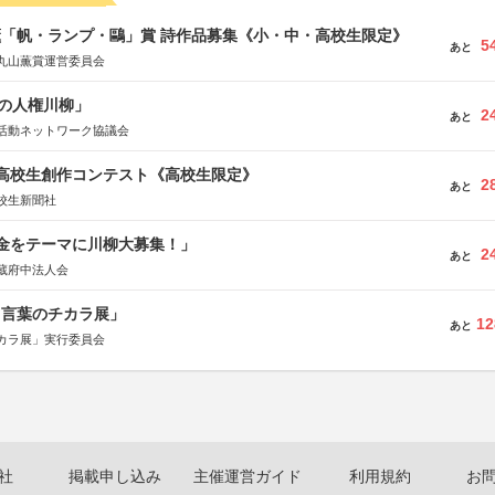
薫「帆・ランプ・鷗」賞 詩作品募集《小・中・高校生限定》
5
あと
丸山薫賞運営委員会
の人権川柳」
2
あと
活動ネットワーク協議会
国高校生創作コンテスト《高校生限定》
2
あと
校生新聞社
税金をテーマに川柳大募集！」
2
あと
蔵府中法人会
と言葉のチカラ展」
12
あと
カラ展」実行委員会
社
掲載申し込み
主催運営ガイド
利用規約
お