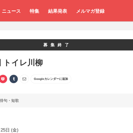
ニュース
特集
結果発表
メルマガ登録
募集終了
回 トイレ川柳
Googleカレンダーに追加
俳句・短歌
25日 (金)