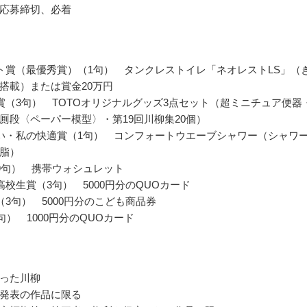
応募締切、必着
ト賞（最優秀賞）（1句） タンクレストイレ「ネオレストLS」（
搭載）または賞金20万円
賞（3句） TOTOオリジナルグッズ3点セット（超ミニチュア便器
厠段〈ペーパー模型〉・第19回川柳集20個）
い・私の快適賞（1句） コンフォートウエーブシャワー（シャワ
脂）
9句） 携帯ウォシュレット
高校生賞（3句） 5000円分のQUOカード
（3句） 5000円分のこども商品券
句） 1000円分のQUOカード
った川柳
発表の作品に限る